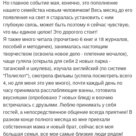
Но главное событие мая, конечно, это пополнение
нашего семейства новым человечком! Весь месяц до его
появления на свет я старалась установить с ним
глубокую связь, может быть поэтому я сейчас чувствую,
что мы единое целое! Это дорогого стоит!
Я также много читала (прочитано 6 книг и 18 журналов,
пособий и методичек), занималась настоящим
творчеством (освоила новое дело - плетение мочалок),
чаще гуляла (открыла для себя 2 новых парка -
таганский и шкулева), изучала английский (по системе
"Полиглот"), смотрела фильмы (успела посмотреть всего
4, но для меня это уже много), почти каждый день по
часу принимала расслабляющие ванны, готовила
вкусняшки (опробовано 7 новых блюд) и воочию
встречалась с друзьями. Люблю принимать у себя
гостей, а непосредственное общение всегда приятнее! В
разном конце полного месяца ко мне приехали
собственная мама и новый брат, сейчас вся моя
большая семья, все мои самые близкие люди рядом!