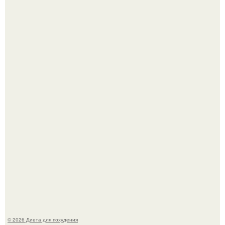
Это Моника - ей 26.
После трёхлетнего отсутствия в своей воркутинской
квартире, мужчина вернулся и обнаружил, что его
жилище стало пристанищем для стаи голубей.
© 2026 Диета для похудения