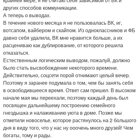
крайней мере, я не считаю себя зависимой от ВК и
других способов коммуникации.
А теперь о выводах.
В течение нового месяца я не пользовалась ВК, иг,
вотсапом, вайбером и скайпом. Из одноклассников и ФБ
давно себя удалила, ВК мне нравится больше, а их
расцениваю как дублирование, от которого решила
отказаться.
Естественным логическим выводом, пожалуй, должно
было стать высвобождение некоторого времени.
Действительно, соцсети порой отнимают целый вечер.
Поэтому я заранее подумала о том, чем бы занять себя
в освободившееся время. Ответ сам пришел. В высоком
начале мая мы переехали, поэтому каждый день был
посвящен дальнейшему построению семейного
гнездышка и налаживанию уюта в доме. Позже мы
отметили новоселье, которое растянулось на 2 большого
дня в виду того, что у нас ну ооочень много друзей! Чем
богаты, тому и рады.