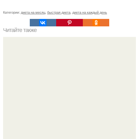
Категории:
диета на месяц
,
быстрая диета
,
диета на каждый день
Читайте также
Pro Plan Vital Age 7.