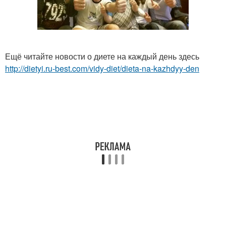
Ещё читайте новости о диете на каждый день здесь
http://dietyi.ru-best.com/vidy-diet/dieta-na-kazhdyy-den