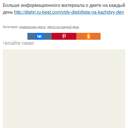
Больше информационного материала о диете на каждый
день
http://dietyi.ru-best.com/vidy-diet/dieta-na-kazhdyy-den
Категории:
правильная диета
,
диета на каждый день
Читайте также
Разгрузочная диета? Добавь себе?