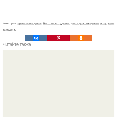
Категории:
правильная диета
,
быстрое похудение
,
диета для похудения
,
похудение
за неделю
Читайте также
Простое и эффективное: маска из сметаны для лица