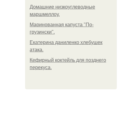
Домашние низкоуглеводные
маршмеллоу.
Маринованная капуста "По-
грузински".
Екатерина даниленко хлебушек
атака.
Кефирный коктейль для позднего
перекуса.