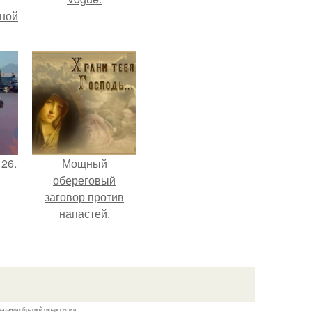
мной
 26.
Мощный
обереговый
заговор против
напастей.
казании обратной гиперссылки.