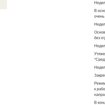
Недел
В осн
очень
Недел
Основ
без о
Недел
Утяже
"Средн
Недел
Закре
Режим
к раб
напра
В кон