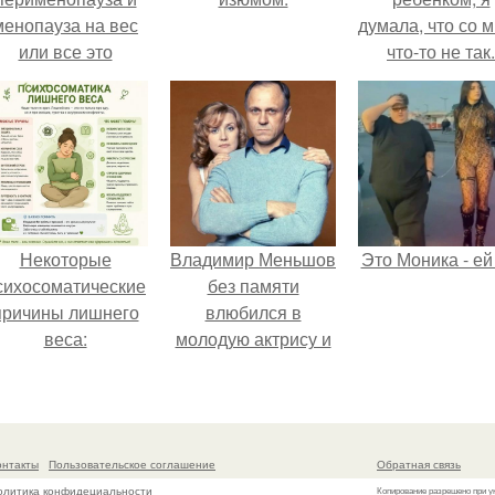
менопауза на вес
думала, что со 
или все это
что-то не так.
ерунда?
Некоторые
Владимир Меньшов
Это Моника - ей
сихосоматические
без памяти
причины лишнего
влюбился в
веса:
молодую актрису и
даже решил уйти от
алентовой ради
неё.
онтакты
Пользовательское соглашение
Обратная связь
олитика конфидециальности
Копирование разрешено при у