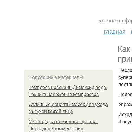
полезная инфор
главная
Как
при
Несло
супер
Популярные материалы
подтя
Компресс новокаин Димексид вода.
Недел
Техника наложения компрессов
Упраж
Отличные рецепты масок для ухода
за сухой кожей лица
Исход
4 опу
Мкб код доа плечевого сустава.
Последние комментарии