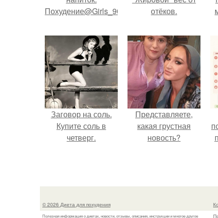
Похудение@Girls_906090.
отёков.
Заговор на соль.
Представляете,
Купите соль в
какая грустная
п
четверг.
новость?
© 2026 Диета для похудения
К
П
Полезная информация о диетах, новости, отзывы, описания, инструкции и многое другое