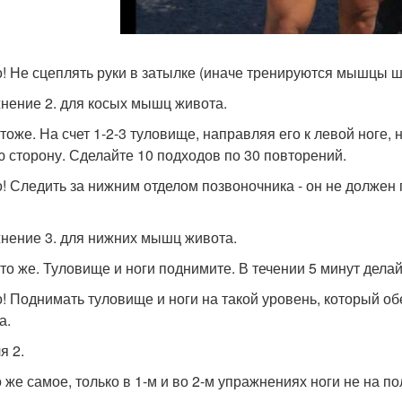
! Не сцеплять руки в затылке (иначе тренируются мышцы ше
нение 2. для косых мышц живота.
- тоже. На счет 1-2-3 туловище, направляя его к левой ноге, 
ю сторону. Сделайте 10 подходов по 30 повторений.
! Следить за нижним отделом позвоночника - он не должен 
нение 3. для нижних мышц живота.
 - то же. Туловище и ноги поднимите. В течении 5 минут дела
! Поднимать туловище и ноги на такой уровень, который 
а.
я 2.
о же самое, только в 1-м и во 2-м упражнениях ноги не на по