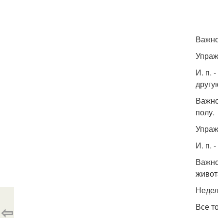
Важно
Упраж
И. п. 
другу
Важно
полу.
Упраж
И. п.
Важно
живот
Недел
Все т
⇦