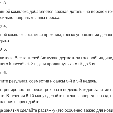
я 3.
овной комплекс добавляется важная деталь - на верхней то
 сильно напрячь мышцы пресса.
я 4.
ной комплекс остается прежним, только упражнения делают
тдыха.
я 5.
лители. Вес гантелей (их нужно держать за головой) индивид
его Класса" - 1-2 кг, для продвинутых - от 3 до 5 кг.
я 6.
пите результат, совместив нюансы 3-й и 5-й недель.
 тренировок - не реже трех раз в неделю. Каждое занятие 
оте. В течении 5-10 минут делайте наклоны вперед - назад, 
влениях, приседайте.
це занятия сделайте растяжку (это особенно важно для нови