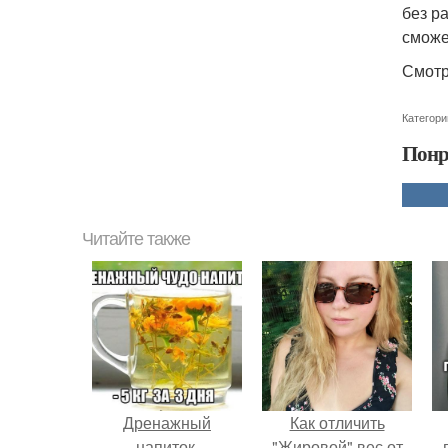
без р
сможе
Смотр
Категори
Понр
Читайте также
Дренажный
Как отличить
напиток.
"Жировой" вес от