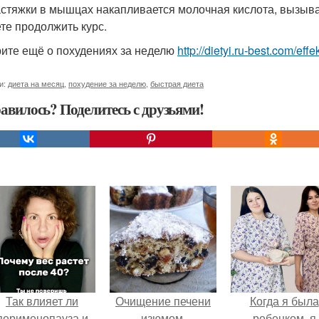
астяжки в мышцах накапливается молочная кислота, вызыв
те продолжить курс.
ите ещё о похудениях за неделю
http://dietyi.ru-best.com/e
и:
диета на месяц
,
похудение за неделю
,
быстрая диета
авилось? Поделитесь с друзьями!
Так влияет ли
Очищение печени
Когда я была
перименопауза и
изюмом.
ребенком, я