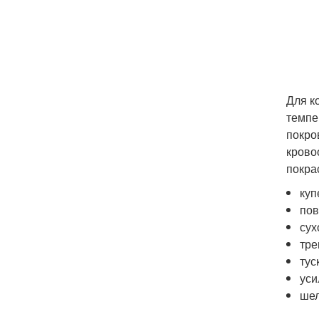
Для к
темпе
покро
крово
покра
куп
пов
сух
тре
тус
уси
ше