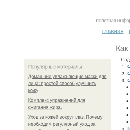
полезная инфор
главная
Как
Сод
К
Популярные материалы
К
Домашние увлажняющие маски для
К
лица: простой способ улучшить
кожу
Комплекс упражнений для
сжигания жира.
Уход за кожей вокруг глаз. Почему
необходим регулярный уход за
К