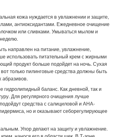
альная кожа нуждается в увлажнении и защите,
аслами, антиоксидантами. Ежедневное очищение
олочком или сливками. Умываться мылом и
 неделю.
ыть направлен на питание, увлажнение,
учше использовать питательный крем с жирными
яющий продукт больше подойдет на ночь. Сухая
, вот только пилинговые средства должны быть
х абразивов.
 гидролипидный баланс. Как дневной, так и
стуру. Для регулярного очищения лучше
 подойдут средства с салициловой и АНА-
 эпидермиса, но и оказывают себорегулирующее
мальным. Упор делают на защиту и увлажнение.
рем, нанося его в области щек. В Т-зоне,