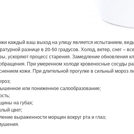
ожи каждый ваш выход на улицу является испытанием, ведь
ратурной разнице в 20-50 градусов. Холод, ветер, снег – в
вы, ускоряют процесс старения. Замедление обновления кл
обращения. При умеренном холоде кровеносные сосуды ра
снением кожи. При длительной прогулке в сильный мороз ли
ероз;
ышенное или пониженное салообразование;
ость;
щины на губах;
клый цвет;
ление выраженности морщин вокруг рта и глаз;
лушения.