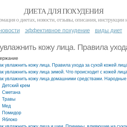
ДИЕТА ДЛЯ ПОХУДЕНИЯ
мация о диетах, новости, отзывы, описания, инструкции 
новости
эффективное похудение
виды диет
 увлажнить кожу лица. Правила уход
ержание
ак увлажнить кожу лица. Правила ухода за сухой кожей лиц
ак увлажнить кожу лица зимой. Что происходит с кожей лиц
ак увлажнить кожу лица домашними средствами. Народные 
Детский крем
Сметана
Травы
Мед
Помидор
Яблоко
ак увлажнить кожу лица и шеи. Причины, влияющие на сухо