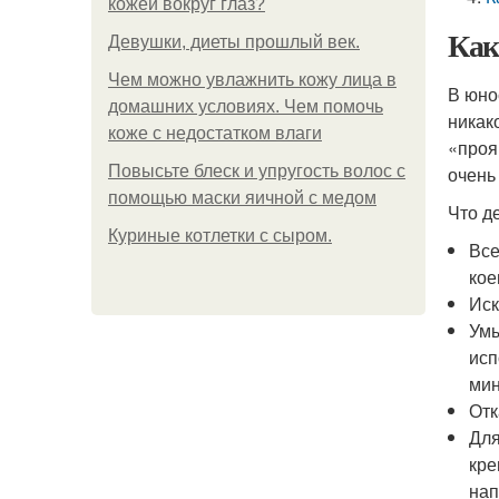
кожей вокруг глаз?
Как
Девушки, диеты прошлый век.
Чем можно увлажнить кожу лица в
В юно
домашних условиях. Чем помочь
никак
коже с недостатком влаги
«проя
Повысьте блеск и упругость волос с
очень
помощью маски яичной с медом
Что д
Куриные котлетки с сыром.
Все
кое
Иск
Умы
исп
мин
Отк
Для
кре
нап