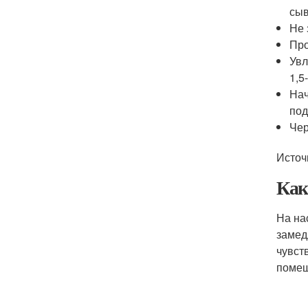
сыв
Не 
Про
Увл
1,5
Нач
под
Чер
Источ
Как
На на
замед
чувст
помещ