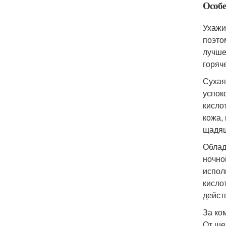
Особе
Ухажи
поэто
лучше
горяч
Сухая
успок
кисло
кожа,
щадящ
Облад
ночно
испол
кисло
дейст
За ко
От ше