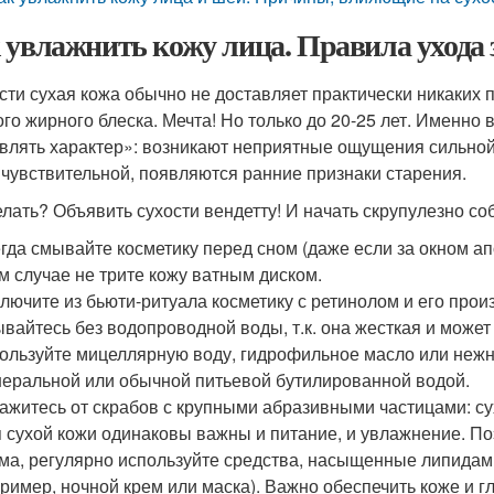
 увлажнить кожу лица. Правила ухода 
сти сухая кожа обычно не доставляет практически никаких 
ого жирного блеска. Мечта! Но только до 20-25 лет. Именно 
влять характер»: возникают неприятные ощущения сильной 
 чувствительной, появляются ранние признаки старения.
елать? Объявить сухости вендетту! И начать скрупулезно со
гда смывайте косметику перед сном (даже если за окном апо
м случае не трите кожу ватным диском.
лючите из бьюти-ритуала косметику с ретинолом и его прои
вайтесь без водопроводной воды, т.к. она жесткая и може
ользуйте мицеллярную воду, гидрофильное масло или нежн
еральной или обычной питьевой бутилированной водой.
ажитесь от скрабов с крупными абразивными частицами: с
 сухой кожи одинаковы важны и питание, и увлажнение. 
ма, регулярно используйте средства, насыщенные липидами
ример, ночной крем или маска). Важно обеспечить коже и г