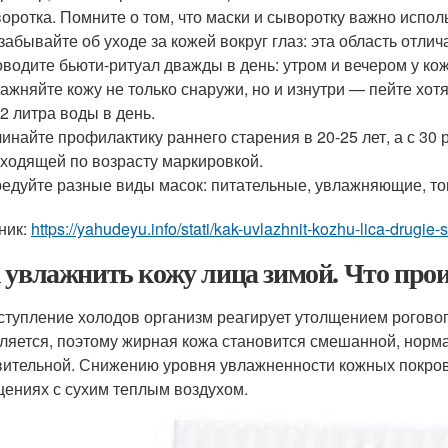
оротка. Помните о том, что маски и сыворотку важно исполь
забывайте об уходе за кожей вокруг глаз: эта область отл
водите бьюти-ритуал дважды в день: утром и вечером у ко
ажняйте кожу не только снаружи, но и изнутри — пейте хот
-2 литра воды в день.
инайте профилактику раннего старения в 20-25 лет, а с 30 
ходящей по возрасту маркировкой.
едуйте разные виды масок: питательные, увлажняющие, то
ник:
https://yahudeyu.info/stati/kak-uvlazhnit-kozhu-lica-drugie-
 увлажнить кожу лица зимой. Что прои
ступление холодов организм реагирует утолщением рогово
ляется, поэтому жирная кожа становится смешанной, норма
вительной. Снижению уровня увлажненности кожных покров
ениях с сухим теплым воздухом.