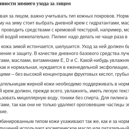
нности зимнего ухода за лицом
вая за лицом, важно учитывать тип кожных покровов. Норм
му на зиму стоит выбрать дневной крем с гидратантами, м
 проводить средствами с кремовой текстурой, например, м
ей водой нежелательно. Пилинг надо делать не чаще раза в
 кожа зимой истончается, шелушится. Уход за ней должен б
оение и защиту. В качестве дневного базового средства л
тами, маслами, витаминами Е, D и С. Какой-нибудь увлажн
 как и нормальная, нуждается в еженедельной эксфолиации
ими – без высокой концентрации фруктовых кислот, грубы
ательницам жирной кожи необходимо поддерживать в норме
й крем должен, прежде всего, увлажнять, иметь легкую тек
ьзовать мицеллярную воду, тоники без спирта. Для пилинга
тами, так как они не только удаляют ороговевшие частицы
вие.
мбинированным типом кожи ухаживают так же, как и за нор
лушений используют косметическое масло или питательный к