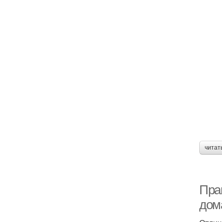
читат
Пра
дом