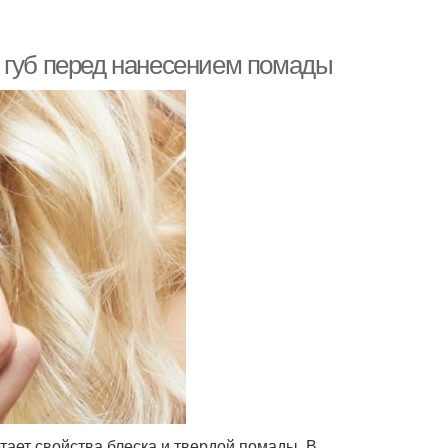
 губ перед нанесением помады
тает свойства блеска и твердой помады. В