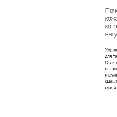
Поч
кож
кото
нат
Хорош
для т
Отлич
накро
насыщ
смеша
сухой