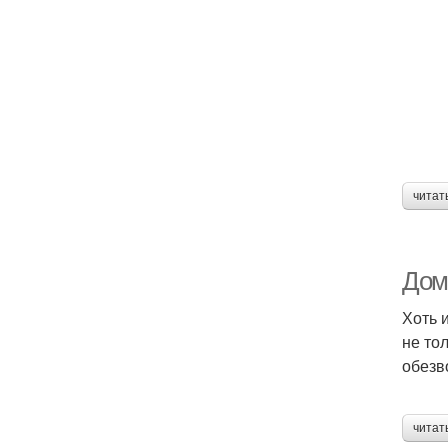
читат
Дом
Хоть 
не то
обезв
читат