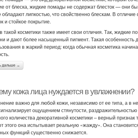
ие от блеска, жидкие помады не содержат блесток — они б
е обладают липкостью, что свойственно блескам. В отличи
ок и стойкое покрытие.
в такой косметики также имеет свои отличия. Так, жидкие п
они и дают более насыщенный пигмент. Такая особенность
ьзования в жаркий период: когда обычная косметика начин
сть.
ь дальше →
ему кожа лица нуждается в увлажнении?
нение важно для любой кожи, независимо от ее типа, а в н
сигнализирует ощущением стянутости, раздражительностью
ого количества декоративной косметики – верный признак т
от этого она испытывает реальную «жажду». Она становится
ных функций существенно снижается.