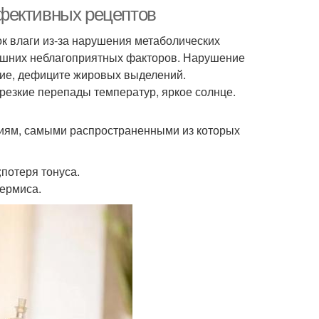
средства
фективных рецептов
к влаги из-за нарушения метаболических
нешних неблагоприятных факторов. Нарушение
ства от дряблой
Средства для
вие, дефиците жировых выделений.
кожи
проблемной кожи
езкие перепады температур, яркое солнце.
виям, самыми распространенными из которых
ства от глубоких
Экстренное увлажнение
морщин
потеря тонуса.
дермиса.
Средство для
Перчатки для
увлажнения
увлажнения