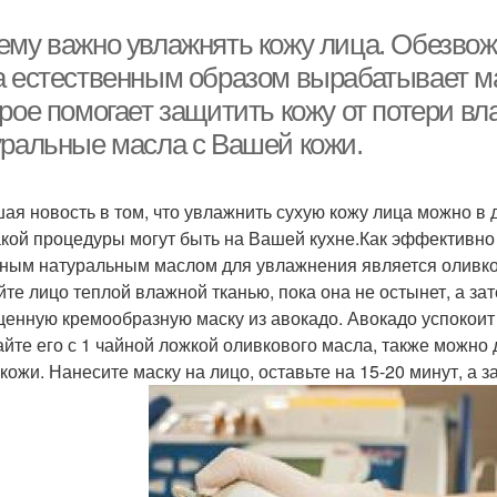
ему важно увлажнять кожу лица. Обезвож
а естественным образом вырабатывает м
рое помогает защитить кожу от потери вл
уральные масла с Вашей кожи.
ая новость в том, что увлажнить сухую кожу лица можно в
акой процедуры могут быть на Вашей кухне.Как эффективно
ным натуральным маслом для увлажнения является оливков
йте лицо теплой влажной тканью, пока она не остынет, а з
енную кремообразную маску из авокадо. Авокадо успокоит 
йте его с 1 чайной ложкой оливкового масла, также можно 
 кожи. Нанесите маску на лицо, оставьте на 15-20 минут, а з