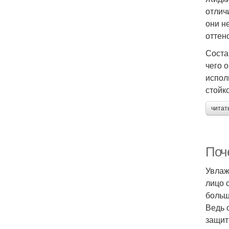
отлич
они н
оттен
Соста
чего 
испол
стойко
читат
Поч
Увлаж
лицо 
больш
Ведь 
защит