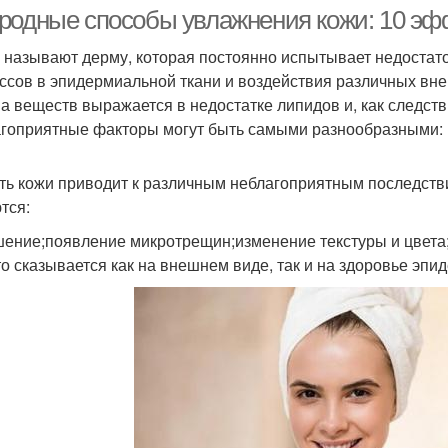
увлажнение
родные способы увлажнения кожи: 10 эф
 называют дерму, которая постоянно испытывает недостато
ссов в эпидермиальной ткани и воздействия различных в
Средства с
Сред
редства для ухода
а веществ выражается в недостатке липидов и, как следст
гиалуроновой кислотой
гоприятные факторы могут быть самыми разнообразными: р
ть кожи приводит к различным неблагоприятным последст
Сред
Средства для лица
Средства для красоты
тся:
ение;появление микротрещин;изменение текстуры и цвета;
то сказывается как на внешнем виде, так и на здоровье эпи
дства для упругости
Маски для увлажнения