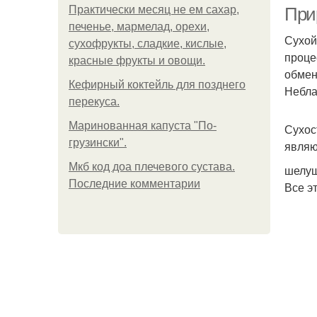
Практически месяц не ем сахар,
При
печенье, мармелад, орехи,
Сухой
сухофрукты, сладкие, кислые,
проце
красные фрукты и овощи.
С
обмен
Кефирный коктейль для позднего
Небла
перекуса.
Маринованная капуста "По-
Сухос
грузински".
являю
Мкб код доа плечевого сустава.
шелуш
Последние комментарии
Все э
Сре