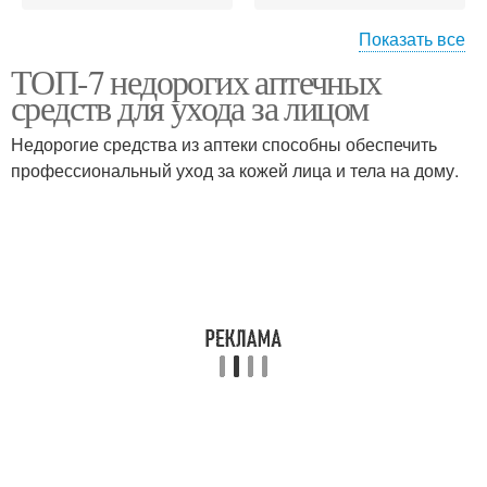
Показать все
ТОП-7 недорогих аптечных
Средства от дряблой
Средства для
средств для ухода за лицом
кожи
увлажнения
Недорогие средства из аптеки способны обеспечить
профессиональный уход за кожей лица и тела на дому.
Средства для
Средства для лица
проблемной кожи
Средства от глубоких
Средства для красоты
морщин