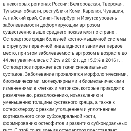
в некоторых регионах России: Белгородская, Тверская,
Тульская области, республики Коми, Карелия, Чувашия,
Алтайский край, Санкт-Петербург и Иркутск уровень
заболеваемости деформирующим артрозом
существенно выше среднего показателя по стране .
Остеоартроз среди болезней костно-мышечной системы
в структуре первичной инвалидности занимает первое
место, при этом заболеваемость артрозом в возрасте до
44 лет увеличилась с 7,2% в 2012 г. до 15,3% в 2016 г. .
Остеоартроз поражает все ткани синовиальных
суставов. Заболевание проявляется морфологическими,
биохимическими, молекулярными и биомеханическими
изменениями в клетках и матриксе, которые приводят к
размягчению, разволокнению, изъязвлению и
уменьшению толщины суставного хряща, а также к
остеосклерозу с резким утолщением и уплотнением
кортикального слоя субхондральной кости,
формированию остеофитов и развитию субхондральных
кист. С этой точки зрения остеоартроз представляет