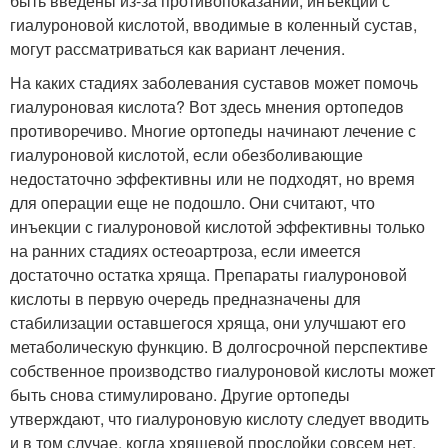
быть введены из-за противопоказаний, инъекции с
гиалуроновой кислотой, вводимые в коленный сустав,
могут рассматриваться как вариант лечения.
На каких стадиях заболевания суставов может помочь
гиалуроновая кислота? Вот здесь мнения ортопедов
противоречиво. Многие ортопеды начинают лечение с
гиалуроновой кислотой, если обезболивающие
недостаточно эффективны или не подходят, но время
для операции еще не подошло. Они считают, что
инъекции с гиалуроновой кислотой эффективны только
на ранних стадиях остеоартроза, если имеется
достаточно остатка хряща. Препараты гиалуроновой
кислоты в первую очередь предназначены для
стабилизации оставшегося хряща, они улучшают его
метаболическую функцию. В долгосрочной перспективе
собственное производство гиалуроновой кислоты может
быть снова стимулировано. Другие ортопеды
утверждают, что гиалуроновую кислоту следует вводить
и в том случае, когда хрящевой прослойки совсем нет.