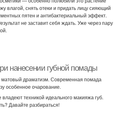
 косметики — особенно полюбили это растение
жу влагой, снять отеки и придать лицу сияющий
гментных пятен и антибактериальный эффект.
езультат не заставит себя ждать. Уже через пару
ой.
при нанесении губной помады
 и матовый драматизм. Современная помада
азу особенное очарование.
е владеют техникой идеального макияжа губ.
ь? Давайте разбираться!