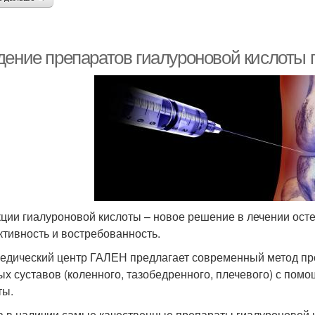
дение препаратов гиалуроновой кислоты 
ции гиалуроновой кислоты – новое решение в лечении осте
тивность и востребованность.
едический центр ГАЛЕН предлагает современный метод пр
ых суставов (коленного, тазобедренного, плечевого) с по
ты.
а в наличии самые качественные препараты гиалуроновой ки