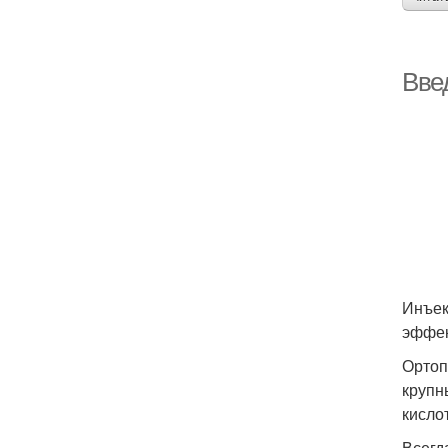
Вве
Инъек
эффек
Ортоп
крупн
кисло
Всегд