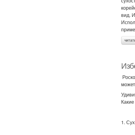
сухос
корей
вид. 
Испол
приме
читат
Изб
Роско
может
Удиви
Какие
1. Су