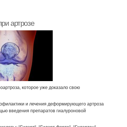
при артрозе
оартроза, которое уже доказало свою
офилактики и лечения деформирующего артроза
мощью введения препаратов гиалуроновой
слоты: "Гиларт", "Гиларт-Форте", "Гилартен",