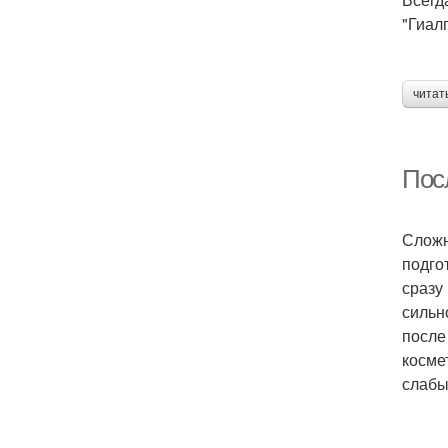
"Гиалг
читат
Пос
Сложн
подгот
сразу
сильн
после
косме
слабы