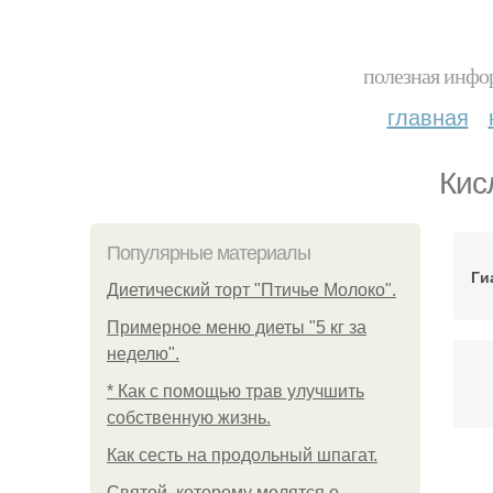
полезная инфор
главная
Кис
Популярные материалы
Ги
Диетический торт "Птичье Молоко".
Примерное меню диеты "5 кг за
неделю".
* Как с помощью трав улучшить
собственную жизнь.
Как сесть на продольный шпагат.
Святой, которому молятся о