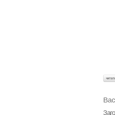
читат
Вас
Заг