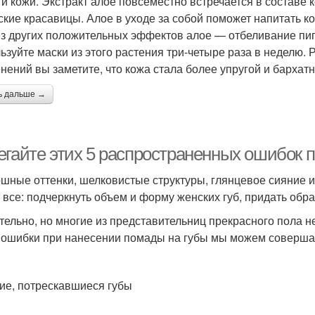
ти кожи. Экстракт алое повсеместно встречается в составе
ские красавицы. Алое в уходе за собой поможет напитать ко
Из других положительных эффектов алое — отбеливание пи
ьзуйте маски из этого растения три-четыре раза в неделю. Р
нений вы заметите, что кожа стала более упругой и бархатн
ь дальше →
егайте этих 5 распространенных ошибок 
шные оттенки, шелковистые структуры, глянцевое сияние
 все: подчеркнуть объем и форму женских губ, придать обр
тельно, но многие из представительниц прекрасного пола н
 ошибки при нанесении помады на губы мы можем совершат
хие, потрескавшиеся губы