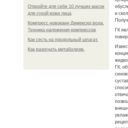
обусл
Откройте для себя 10 лучших масок
и ско
для сухой кожи лица
Получ
Компресс новокаин Димексид вода.
ГК яв
Техника наложения компрессов
повер
Как сесть на продольный шпагат.
Извес
Как разогнать метаболизм.
конце
жидко
ГК, о
синов
суста
спосо
отвеч
позво
внешн
увлаж
рецеп