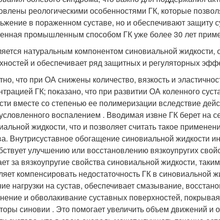
овлены реологическими особенностями ГК, которые позвол
льжение в пораженном суставе, но и обеспечивают защиту с
енная промышленным способом ГК уже более 30 лет примен
ляется натуральным компонентом синовиальной жидкости, о
хностей и обеспечивает ряд защитных и регуляторных эффек
тно, что при ОА снижены количество, вязкость и эластично
нтрацией ГК; показано, что при развитии ОА коленного сус
сти вместе со степенью ее полимеризации вследствие дейс
бусловленного воспалением . Вводимая извне ГК берет на 
иальной жидкости, что и позволяет считать такое примене
ва. Внутрисуставное обогащение синовиальной жидкости и
бствует улучшению или восстановлению вязкоупругих свойс
ает за вязкоупругие свойства синовиальной жидкости, таки
ляет компенсировать недостаточность ГК в синовиальной жи
ие нагрузки на сустав, обеспечивает смазывание, восстано
нение и обволакивание суставных поверхностей, покрыв
торы синовии . Это помогает увеличить объем движений и 