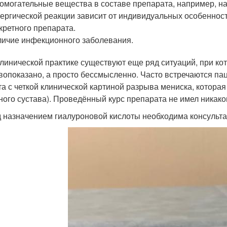
омогательные вещества в составе препарата, например, н
ергической реакции зависит от индивидуальных особенност
кретного препарата.
ичие инфекционного заболевания.
клинической практике существуют еще ряд ситуаций, при к
вопоказано, а просто бессмысленно. Часто встречаются па
та с четкой клинической картиной разрыва мениска, которая
ного сустава). Проведённый курс препарата не имел никак
 назначением гиалуроновой кислоты необходима консульта