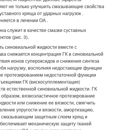
яют не только улучшить смазывающие свойства
уставного хряща от ударных нагрузок .
яется в лечении ОА .
на служит в качестве смазки суставных
тов (рис. 3).
сть синовиальной жидкости вместе с
тава снижается концентрация ГК в синовиальной
твия ионов супероксидов и снижения синтеза
себя нагрузку, восполняя недостающие функции
ние протезированием недостаточной функции
нъекциями ГК (вискосупплементация)
тв естественной синовиальной жидкости. ГК
м образом, вязкоэластичное протезирование
дкости или снижение ее вязкости, смягчить
вление упругости и вязкости, амортизацию,
ая смазывающим защитным слоем хрящ и
обеспечивает механическую защиту тканей