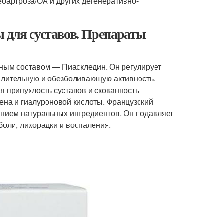
еоартроза/ОА и других дегенеративно-
 для суставов. Препараты
ьным составом — Пиаскледин. Он регулирует
алительную и обезболивающую активность.
я припухлость суставов и скованность
ена и гиалуроновой кислоты. Французский
нием натуральных ингредиентов. Он подавляет
боли, лихорадки и воспаления: