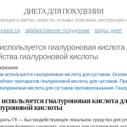
ДИЕТА ДЛЯ ПОХУДЕНИЯ
мация о диетах, новости, отзывы, описания, инструкции 
новости
эффективное похудение
виды диет
 используется гиалуроновая кислота
йства гиалуроновой кислоты
ержание
ак используется гиалуроновая кислота для суставов. Осно
ейтинг препаратов гиалуроновой кислоты для суставов. П
иалуроновая кислота для суставов противопоказания. Гиал
 используется гиалуроновая кислота дл
луроновой кислоты
раты ГК — быстродействующее локальное средство для ул
ования болевого синдрома, что важно для поддержания ак