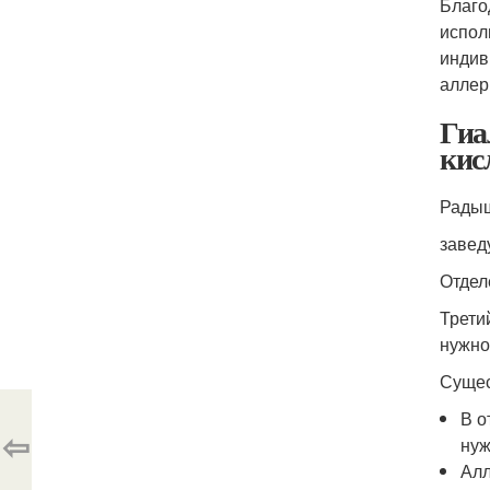
Благо
испол
индив
аллер
Гиа
кис
Радыш
завед
Отдел
Трети
нужно
Сущес
В о
⇦
нуж
Алл