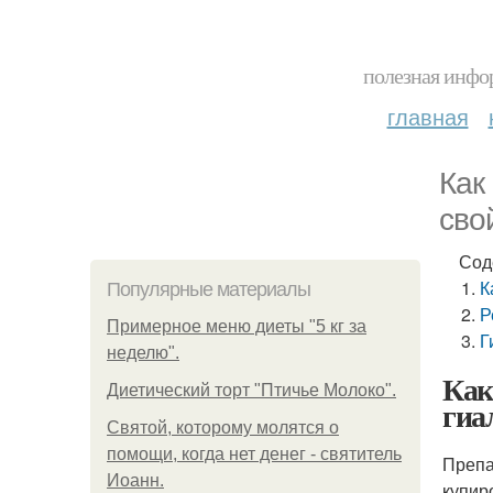
полезная инфор
главная
Как
сво
Сод
К
Популярные материалы
Р
Примерное меню диеты "5 кг за
Г
неделю".
Как
Диетический торт "Птичье Молоко".
гиа
Святой, которому молятся о
помощи, когда нет денег - святитель
Препа
Иоанн.
купир