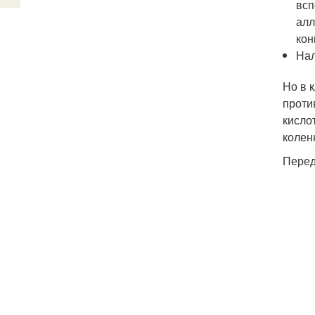
всп
алл
кон
Нал
Но в 
проти
кисло
колен
Перед