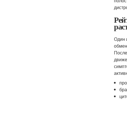
полос
дистр
Рей
рас
Один 
обмен
После
движе
симпт
актив
про
бра
цит