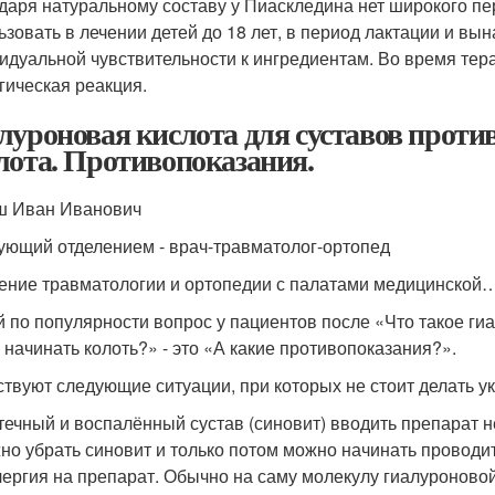
даря натуральному составу у Пиаскледина нет широкого пе
ьзовать в лечении детей до 18 лет, в период лактации и в
идуальной чувствительности к ингредиентам. Во время тер
гическая реакция.
луроновая кислота для суставов проти
лота. Противопоказания.
 Иван Иванович
ующий отделением - врач-травматолог-ортопед
ение травматологии и ортопедии с палатами медицинской
й по популярности вопрос у пациентов после «Что такое гиа
 начинать колоть?» - это «А какие противопоказания?».
твуют следующие ситуации, при которых не стоит делать у
течный и воспалённый сустав (синовит) вводить препарат н
но убрать синовит и только потом можно начинать проводит
ергия на препарат. Обычно на саму молекулу гиалуроновой 