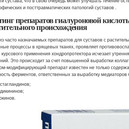
ти сустава, что в свою очередь может улучшать течение ост
офических и посттравматических патологий суставов .
тинг препаратов гиалуроновой кислоты
тительного происхождения
из часто назначаемых препаратов для суставов с растител
ные процессы в хрящевых тканях, проявляет противовосп
 курсового применения хондропротектора исчезает утрення
ний. Это происходит за счет повышенной выработки коллаг
ом-модифицирующий препарат известен не только содержа
ность ферментов, ответственных за выработку медиаторов 
стагландинов;
дикининов;
окинов.