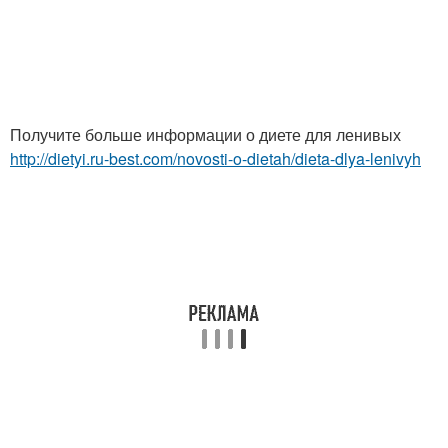
Получите больше информации о диете для ленивых
http://dietyi.ru-best.com/novosti-o-dietah/dieta-dlya-lenivyh