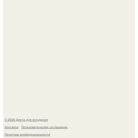
Это Моника - ей 26.
После трёхлетнего отсутствия в своей воркутинской
квартире, мужчина вернулся и обнаружил, что его
жилище стало пристанищем для стаи голубей.
© 2026 Диета для похудения
Контакты
Пользовательское соглашение
Политика конфидециальности