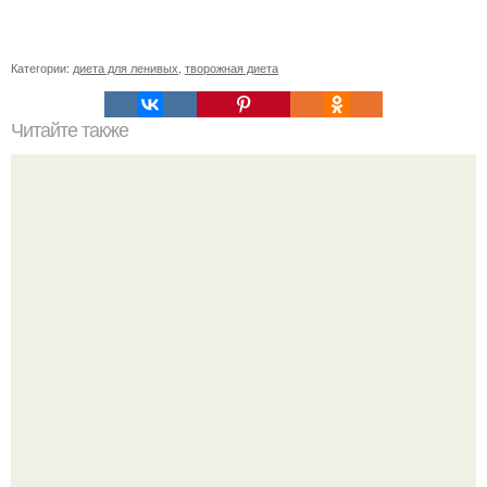
Категории:
диета для ленивых
,
творожная диета
Читайте также
Денежные вопросы всегда наши умы волнуют.