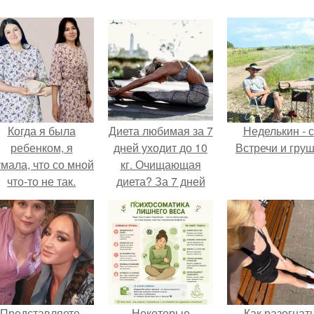
Когда я была
Диета любимая за 7
Неделькин - с
ребенком, я
дней уходит до 10
Встречи и груш
мала, что со мной
кг. Очищающая
что-то не так.
диета? За 7 дней
уходит до 10 кг.
Представляете,
Некоторые
Как разогнат