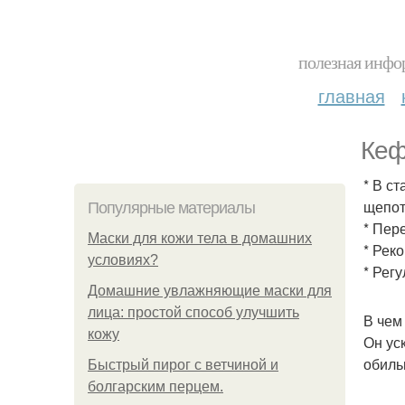
полезная инфор
главная
Кеф
* В с
щепот
Популярные материалы
* Пер
Маски для кожи тела в домашних
* Рек
условиях?
* Рег
Домашние увлажняющие маски для
лица: простой способ улучшить
В чем
кожу
Он ус
обиль
Быстрый пирог с ветчиной и
болгарским перцем.