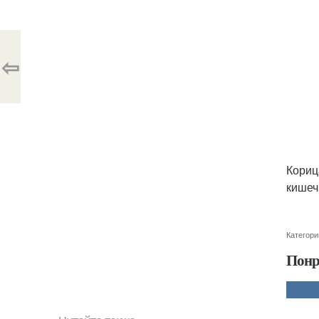
⇦
Кориц
кишеч
Категори
Понр