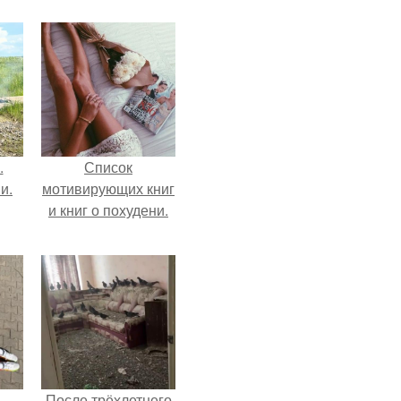
.
Список
и.
мотивирующих книг
и книг о похудени.
ь
После трёхлетнего