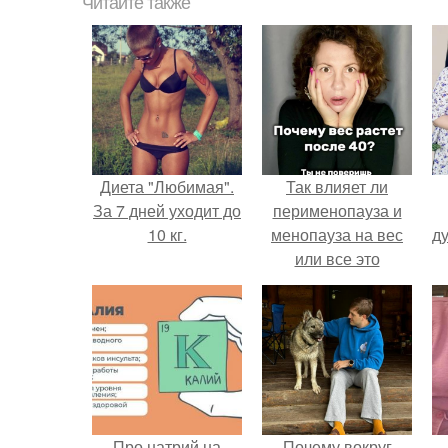
Читайте также
Диета "Любимая".
Так влияет ли
За 7 дней уходит до
перименопауза и
10 кг.
менопауза на вес
ду
или все это
ерунда?
Про натрий на
Почему вокруг