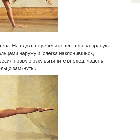
 тела. На вдохе перенесите вес тела на правую
альцами наружу и, слегка наклонившись,
весия правую руку вытяните вперед, ладонь
ольцо замкнуты.