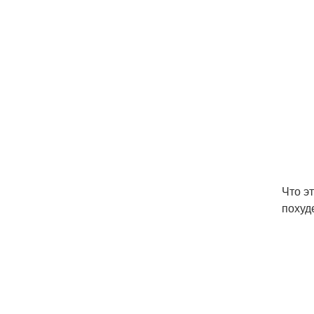
Что э
похуд