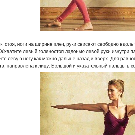
ак: стоя, ноги на ширине плеч, руки свисают свободно вдоль
 Обхватите левый голеностоп ладонью левой руки изнутри п
ите левую ногу как можно дальше назад и вверх. Для равно
та, направлена к лицу. Большой и указательный пальцы в к