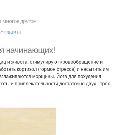
и многое другое
отзывы
ля начинающих!
диц и живота; стимулируют кровообращение и
ботать кортизол (гормон стресса) и насытить им
азглаживаются морщины. Йога для похудения
соты и привлекательности достаточно двух - трех