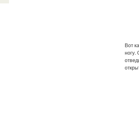
Вот к
ногу.
отвед
откры