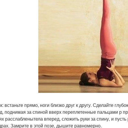
ак: встаньте прямо, ноги близко друг к другу. Сделайте глу
д, поднимая за спиной вверх переплетенные пальцами р пр
ях расслабленытела вперед, сложить руки за спину, и пусть
драх. Замрите в этой позе, дышите равномерно.