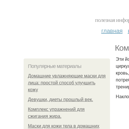
полезная инфор
главная
Ком
Эти й
цирку
Популярные материалы
кровь
Домашние увлажняющие маски для
потре
лица: простой способ улучшить
трени
кожу
Накло
Девушки, диеты прошлый век.
Комплекс упражнений для
сжигания жира.
Маски для кожи тела в домашних