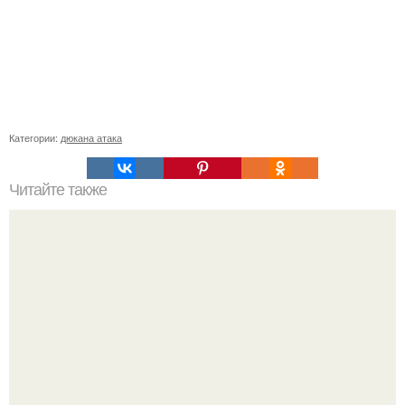
Категории:
дюкана атака
Читайте также
О такой диете мечтаю многие!