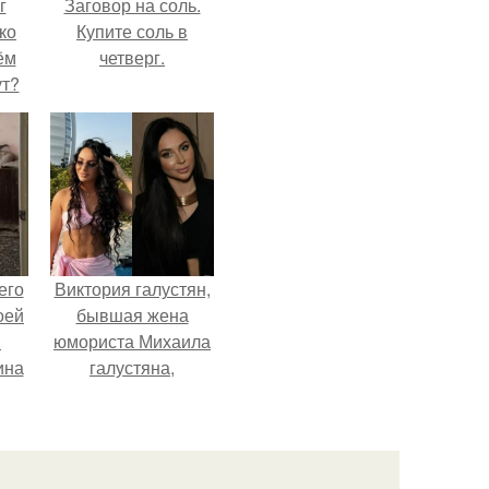
г
Заговор на соль.
ко
Купите соль в
ём
четверг.
ут?
его
Виктория галустян,
оей
бывшая жена
й
юмориста Михаила
ина
галустяна,
рассказала о
его
неожиданных
о
последствиях
ля
развода.