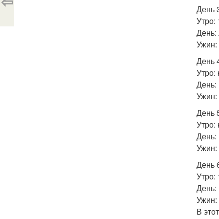
⇦
День 
Утро: 
День:
Ужин:
День 
Утро: 
День: 
Ужин:
День 5
Утро:
День:
Ужин:
День 6
Утро:
День: 
Ужин:
В это