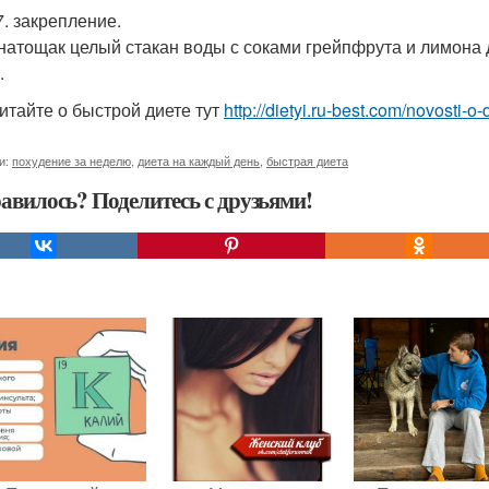
7. закрепление.
 натощак целый стакан воды с соками грейпфрута и лимона де
.
итайте о быстрой диете тут
http://dietyi.ru-best.com/novosti-o
и:
похудение за неделю
,
диета на каждый день
,
быстрая диета
авилось? Поделитесь с друзьями!