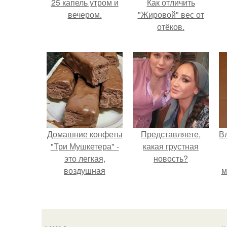
25 капель утром и
Как отличить
вечером.
"Жировой" вес от
отёков.
Домашние конфеты
Представляете,
В
"Три Мушкетера" -
какая грустная
это легкая,
новость?
воздушная
м
шоколадная нуга,
д
покрытая
молочным
шоколадом.