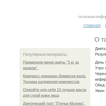
полезная инфор
главная
О т
Диета
Резуль
Популярные материалы
День 
Примерное меню диеты "5 кг за
Утро:
неделю".
Через
Компресс новокаин Димексид вода.
кефир,
Техника наложения компрессов
Обед: 
Откройте для себя 10 лучших масок
Ужин:
для сухой кожи лица
Диетический торт "Птичье Молоко".