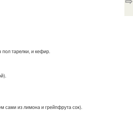
⇨
в пол тарелки, и кефир.
й).
м сами из лимона и грейпфрута сок).