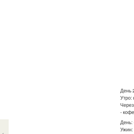
День 
Утро:
Через
- коф
День:
Ужин: