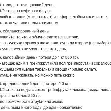
3. голодно - очищающий день.
1/2 стакана кефира и фрукт.
 любые овощи (можно салат) и кефир в любом количестве.
 стакан чая или воды с лимоном.
4. сбалансированный день.
кушайте, то что и обычно едите на завтрак.
1 - 3 кусочка горького шоколада, суп или второе (на выбор) 
 лучше всего не ужинать в этот день.
. калорийный день ( потеря до 1 кг 500 гр).
 натощак едим 1 грейпфрут (или пол грейпфрута) и сок (любо
 кушаем суп (целая тарелка) и овощи (пример салат).
 лучше не ужинать, но можно пить кефир.
. предпоследний день ( потеря 2-3 кг).
 1/2 стакана воды с соком грейпфрута и лимона (выдавливае
греча не более 250 гр.
 по возможности отруби или злаки.
т день пьем много воды до еды - обязательно.