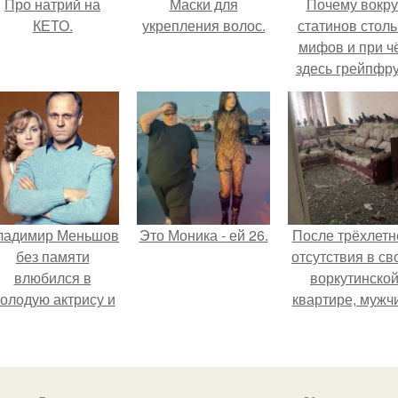
Про натрий на
Маски для
Почему вокру
КЕТО.
укрепления волос.
статинов столь
мифов и при ч
здесь грейпфр
ладимир Меньшов
Это Моника - ей 26.
После трёхлетн
без памяти
отсутствия в св
влюбился в
воркутинско
олодую актрису и
квартире, мужч
аже решил уйти от
вернулся и
алентовой ради
обнаружил, что 
неё.
жилище стал
пристанищем д