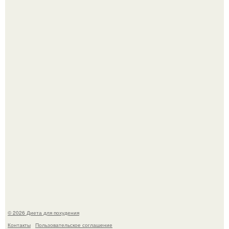
Виктория галустян, бывшая жена юмориста Михаила
галустяна, рассказала о неожиданных последствиях
развода.
Мощный обереговый заговор против напастей.
© 2026 Диета для похудения
Контакты
Пользовательское соглашение