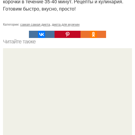
корочки в течение 35-40 минут. Рецепты и кулинария.
Готовим быстро, вкусно, просто!
Категории:
самая самая диета
,
диета для мужчин
Читайте также
Воду пей перед едой - будешь долго молодой.