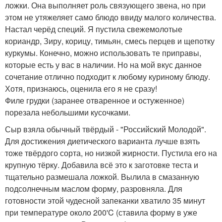
ложки. Она выполняет роль связующего звена, но при
этом не утяжеляет само блюдо ввиду малого количества.
Настал черёд специй. Я пустила свежемолотые
кориандр, Зиру, корицу, тимьян, смесь перцев и щепотку
куркумы. Конечно, можно использовать те приправы,
которые есть у вас в наличии. Но на мой вкус данное
сочетание отлично подходит к любому куриному блюду.
Хотя, признаюсь, оценила его я не сразу!
Филе грудки (заранее отваренное и остуженное)
порезала небольшими кусочками.
Сыр взяла обычный твёрдый - "Российский Молодой".
Для достижения диетического варианта лучше взять
тоже твёрдого сорта, но низкой жирности. Пустила его на
крупную тёрку. Добавила всё это к заготовке теста и
тщательно размешала ложкой. Вылила в смазанную
подсолнечным маслом форму, разровняла. Для
готовности этой чудесной запеканки хватило 35 минут
при температуре около 200'C (ставила форму в уже