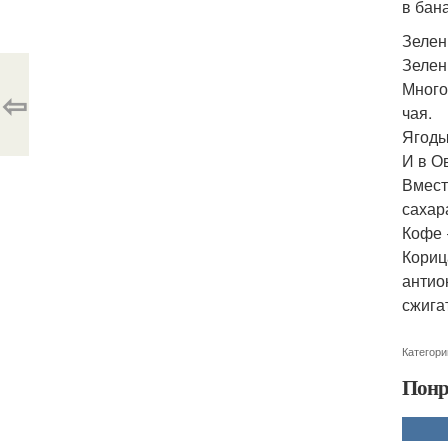
в бан
Зелен
Зелен
Много
⇦
чая.
Ягоды
И в О
Вмест
сахар
Кофе 
Кориц
антио
сжига
Категори
Понр