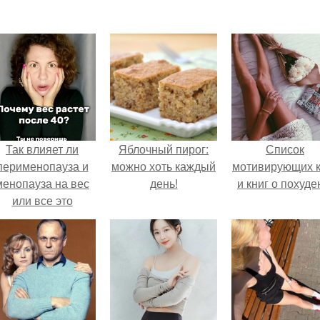
Так влияет ли
Яблочный пирог:
Список
перименопауза и
можно хоть каждый
мотивирующих к
менопауза на вес
день!
и книг о похуде
или все это
ерунда?