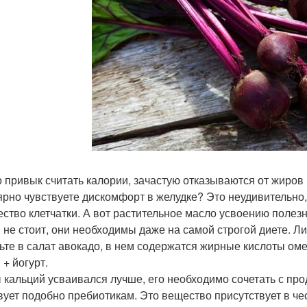
то привык считать калории, зачастую отказываются от жиро
ярно чувствуете дискомфорт в желудке? Это неудивительно,
ество клетчатки. А вот растительное масло усвоению полез
 не стоит, они необходимы даже на самой строгой диете. Ли
ьте в салат авокадо, в нем содержатся жирные кислоты омег
 + йогурт.
 кальций усваивался лучше, его необходимо сочетать с пр
вует подобно пребиотикам. Это вещество присутствует в че