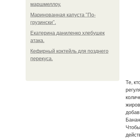
маршмеллоу.
Маринованная капуста "По-
грузински".
Екатерина даниленко хлебушек
атака.
Кефирный коктейль для позднего
перекуса.
Те, к
регул
колич
жиров
добав
Банан
Чтобы
дейст