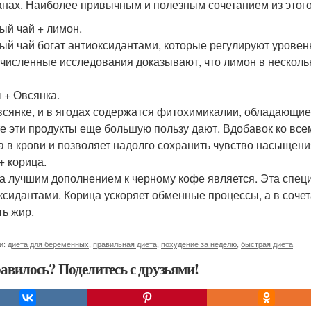
анах. Наиболее привычным и полезным сочетанием из этого с
ый чай + лимон.
ый чай богат антиоксидантами, которые регулируют уровень
численные исследования доказывают, что лимон в нескольк
 + Овсянка.
всянке, и в ягодах содержатся фитохимикалии, обладающи
е эти продукты еще большую пользу дают. Вдобавок ко все
а в крови и позволяет надолго сохранить чувство насыщени
+ корица.
а лучшим дополнением к черному кофе является. Эта специя
ксидантами. Корица ускоряет обменные процессы, а в соч
ть жир.
и:
диета для беременных
,
правильная диета
,
похудение за неделю
,
быстрая диета
авилось? Поделитесь с друзьями!