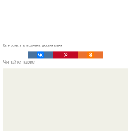
Категории:
этапы дюкана
,
дюкана атака
Читайте также
Вкусная диета благодаря которой вы сможете похудеть
за 7 дней на 7 килограмм!