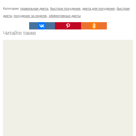
Категории:
правильная диета
,
быстрое похудение
,
диета для похудения
,
быстрая
диета
,
похудение за неделю
,
эффективные диеты
Читайте также
Как сжечь подкожный жир?