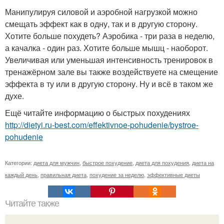
Манипулируя силовой и аэробной нагрузкой можно
смещать эффект как в одну, так и в другую сторону.
Хотите больше похудеть? Аэробика - три раза в неделю,
а качалка - один раз. Хотите больше мышц - наоборот.
Увеличивая или уменьшая интенсивность тренировок в
тренажёрном зале вы также воздействуете на смещение
эффекта в ту или в другую сторону. Ну и всё в таком же
духе.
Ещё читайте информацию о быстрых похудениях
http://dietyi.ru-best.com/effektivnoe-pohudenie/bystroe-
pohudenie
Категории:
диета для мужчин
,
быстрое похудение
,
диета для похудения
,
диета на
каждый день
,
правильная диета
,
похудение за неделю
,
эффективные диеты
Читайте также