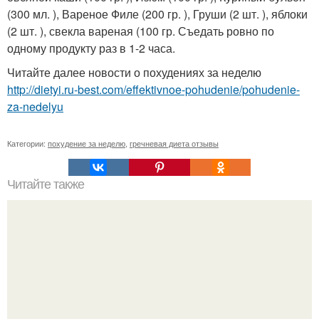
(300 мл. ), Вареное Филе (200 гр. ), Груши (2 шт. ), яблоки
(2 шт. ), свекла вареная (100 гр. Съедать ровно по
одному продукту раз в 1-2 часа.
Читайте далее новости о похудениях за неделю
http://dietyi.ru-best.com/effektivnoe-pohudenie/pohudenie-
za-nedelyu
Категории:
похудение за неделю
,
гречневая диета отзывы
Читайте также
Топ - 6 хитростей похудения.