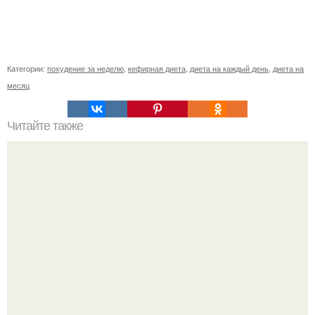
Категории:
похудение за неделю
,
кефирная диета
,
диета на каждый день
,
диета на
месяц
Читайте также
Особенности процесса и достигаемый эффект при
обертывании.