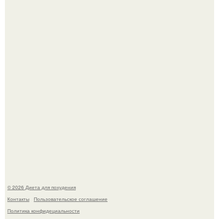
Как разогнать метаболизм.
После трёхлетнего отсутствия в своей воркутинской
квартире, мужчина вернулся и обнаружил, что его
жилище стало пристанищем для стаи голубей.
© 2026 Диета для похудения
Контакты
Пользовательское соглашение
Политика конфидециальности