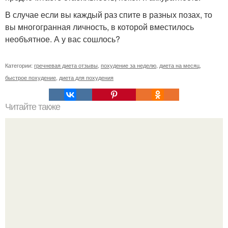
В случае если вы каждый раз спите в разных позах, то
вы многогранная личность, в которой вместилось
необъятное. А у вас сошлось?
Категории:
гречневая диета отзывы
,
похудение за неделю
,
диета на месяц
,
быстрое похудение
,
диета для похудения
Читайте также
Двухнедельная диета. Мы теряем до 10 кг вперед за
красивым телом, девочки?