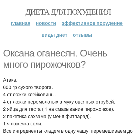
ДИЕТА ДЛЯ ПОХУДЕНИЯ
главная
новости
эффективное похудение
виды диет
отзывы
Оксана оганесян. Очень
много пирожочков?
Атака.
600 гр сухого творога.
4 ст ложки клейковины.
4 ст ложки перемолотых в муку овсяных отрубей.
2 яйца для теста ( 1 на смазывание пирожочков).
2 пакетика сахзама (у меня фитпарад).
1 ч ложечка соли.
Все ингредиенты кладем в одну чашу, перемешиваем до