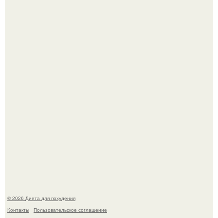
Синдром красной кожи: британец превратил себя в
инвалида из-за бесконтрольного использования мази.
Виктория галустян, бывшая жена юмориста Михаила
галустяна, рассказала о неожиданных последствиях
развода.
© 2026 Диета для похудения
Контакты
Пользовательское соглашение