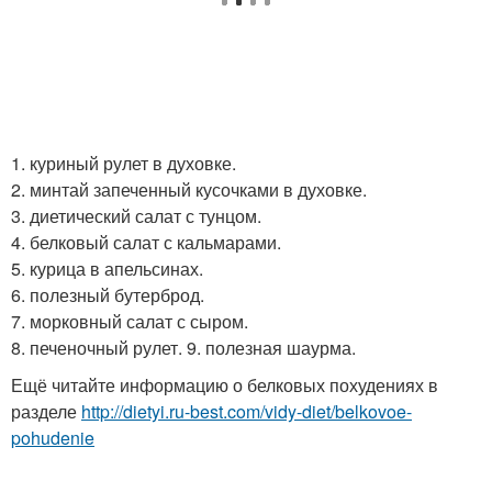
1. куриный рулет в духовке.
2. минтай запеченный кусочками в духовке.
3. диетический салат с тунцом.
4. белковый салат с кальмарами.
5. курица в апельсинах.
6. полезный бутерброд.
7. морковный салат с сыром.
8. печеночный рулет. 9. полезная шаурма.
Ещё читайте информацию о белковых похудениях в
разделе
http://dietyi.ru-best.com/vidy-diet/belkovoe-
pohudenie