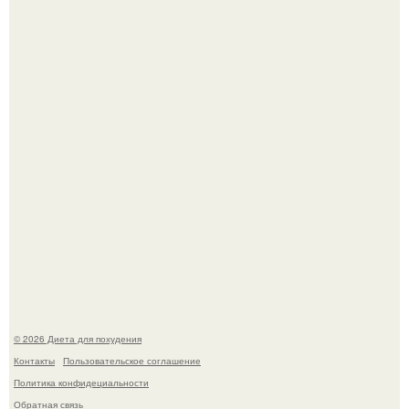
Как разогнать метаболизм.
Виктория галустян, бывшая жена юмориста Михаила
галустяна, рассказала о неожиданных последствиях
развода.
© 2026 Диета для похудения
Контакты
Пользовательское соглашение
Политика конфидециальности
Обратная связь