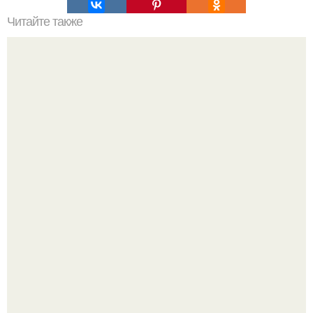
Читайте также
Диета "Любимая". За 7 дней уходит до 10 кг.
Как отличить "Жировой" вес от отёков.