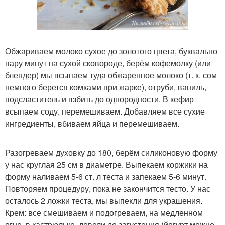
Обжариваем молоко сухое до золотого цвета, буквально
пару минут на сухой сковороде, берём кофемолку (или
блендер) мы всыпаем туда обжаренное молоко (т. к. сом
немного берется комками при жарке), отруби, ваниль,
подсластитель и взбить до однородности. В кефир
всыпаем соду, перемешиваем. Добавляем все сухие
ингредиенты, вбиваем яйца и перемешиваем.
Разогреваем духовку до 180, берём силиконовую форму
у нас круглая 25 см в диаметре. Выпекаем коржики на
форму наливаем 5-6 ст. л теста и запекаем 5-6 минут.
Повторяем процедуру, пока не закончится тесто. У нас
осталось 2 ложки теста, мы выпекли для украшения.
Крем: все смешиваем и подогреваем, на медленном
огне, в кастрюльке, довели до загустения (йогурт можно