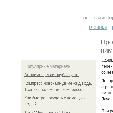
полезная инфор
главная
Про
пим
Одним
перен
Популярные материалы
сочет
Анонимно, если опубликуете.
Левор
Компресс новокаин Димексид вода.
огран
Техника наложения компрессов
22. 03
Как быстро похудеть с помощью
Лечен
воды?
При р
Торт "Муравейник". Вам