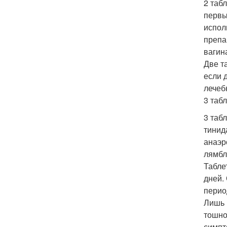
2 таб
первы
испол
препа
вагин
Две т
если 
лечеб
3 таб
3 таб
тинид
анаэр
лямбл
Табле
дней.
перио
Лишь 
тошно
симпт