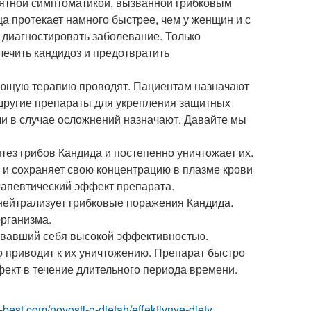
иятной симптоматикой, вызванной грибковым
ца протекает намного быстрее, чем у женщин и с
диагностировать заболевание. Только
ечить кандидоз и предотвратить
ющую терапию проводят. Пациентам назначают
 другие препараты для укрепления защитных
ли в случае осложнений назначают. Давайте мы
тез грибов Кандида и постепенно уничтожает их.
 и сохраняет свою концентрацию в плазме крови
рапевтический эффект препарата.
нейтрализует грибковые поражения Кандида.
организма.
довавший себя высокой эффективностью.
о приводит к их уничтожению. Препарат быстро
фект в течение длительного периода времени.
ru-best.com/novosti-o-dietah/effektivnye-diety