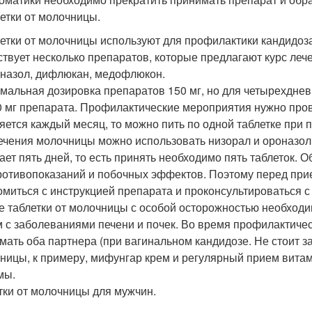
летки от молочницы.
летки от молочницы используют для профилактики кандидоз
твует несколько препаратов, которые предлагают курс лече
назол, дифлюкан, медофлюкон.
мальная дозировка препаратов 150 мг, но для четырехднев
0 мг препарата. Профилактические мероприятия нужно пров
яется каждый месяц, то можно пить по одной таблетке при
ечения молочницы можно использовать низорал и ороназол
ает пять дней, то есть принять необходимо пять таблеток. 
ротивопоказаний и побочных эффектов. Поэтому перед при
омиться с инструкцией препарата и проконсультироваться с
 таблетки от молочницы с особой осторожностью необходи
 с заболеваниями печени и почек. Во время профилактичес
мать оба партнера (при вагинальном кандидозе. Не стоит 
ницы, к примеру, мифунгар крем и регулярный прием вит
мы.
тки от молочницы для мужчин.