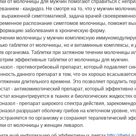
тки от молочницы для мужчин помогают справиться с непр
еванием - кандидоз. Не смотря на то, что у мужчин молочни
 выраженной симптоматикой, задача врачей своевременно 
ременное распознание симптомов молочницы, поможет выл
формацию заболевания в хроническую форму.
ечении молочницы у мужчин комплексную иммуномодулиру
лько таблетки от молочницы, но и витаминные комплексы, и
тв организма. Таблетки при затяжном течении молочницы и
отрим эффективные таблетки от молочницы для мужчин.
назол - противогрибковый препарат, который подавляет син
нность данного препарат в том, что он хорошо всасывается
отяжении длительного времени. Это позволяет продлить те
стат - антикомикотический препарат, который эффективно 
стат концентрируется в тканях и биологических жидкостях 
оназол - препарат широкого спектра действия, зарекомен
оназол разрушает оболочку грибов на клеточном уровне, чт
остраняется по организму и сохраняет терапевтический эф
тки от молочницы у женщин ливарол.
ите ещё информацию об эффективных диетах
http://dietyi.