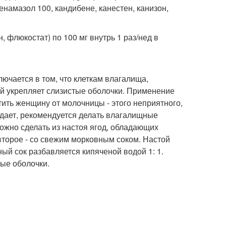
намазол 100, кандибене, канестен, канизон,
 флюкостат) по 100 мг внутрь 1 раз/нед в
ючается в том, что клеткам влагалища,
ый укрепляет слизистые оболочки. Применение
тить женщину от молочницы - этого неприятного,
радает, рекомендуется делать влагалищные
жно сделать из настоя ягод, обладающих
 второе - со свежим морковным соком. Настой
ный сок разбавляется кипяченой водой 1: 1.
ые оболочки.