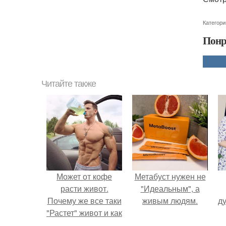
Категори
Понр
Читайте также
Может от кофе
Метабуст нужен не
расти живот.
"Идеальным", а
Почему же все таки
живым людям.
ду
"Растет" живот и как
с этим бороться