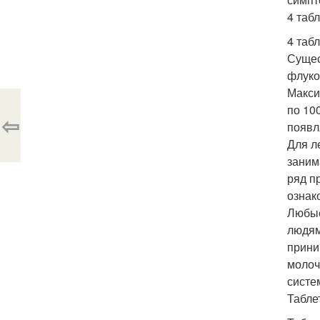
4 таб
4 таб
Сущес
флуко
Макси
по 10
⇦
появл
Для л
заним
ряд п
ознак
Любые
людям
прини
молоч
систе
Табле