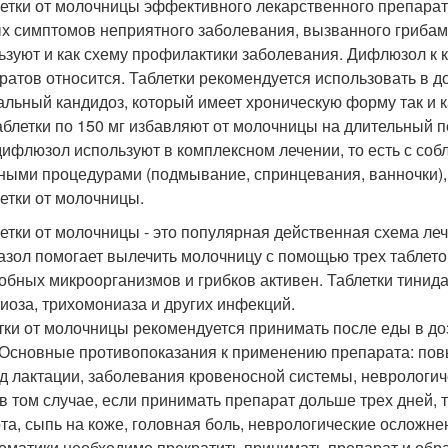
летки от молочницы эффективного лекарственного препарат
х симптомов неприятного заболевания, вызванного грибам
ьзуют и как схему профилактики заболевания. Дифлюзол к 
ратов относится. Таблетки рекомендуется использовать в д
альный кандидоз, который имеет хроническую форму так и 
аблетки по 150 мг избавляют от молочницы на длительный п
дифлюзол используют в комплексном лечении, то есть с со
ными процедурами (подмывание, спринцевания, ванночки), 
летки от молочницы.
летки от молочницы - это популярная действенная схема л
азол помогает вылечить молочницу с помощью трех таблет
обных микроорганизмов и грибков активен. Таблетки тинид
иоза, трихомониаза и других инфекций.
тки от молочницы рекомендуется принимать после еды в дози
 Основные противопоказания к применению препарата: пов
д лактации, заболевания кровеносной системы, неврологиче
в том случае, если принимать препарат дольше трех дней, 
та, сыпь на коже, головная боль, неврологические ослож
оматики необходимо прекратить принимать препарат и обр