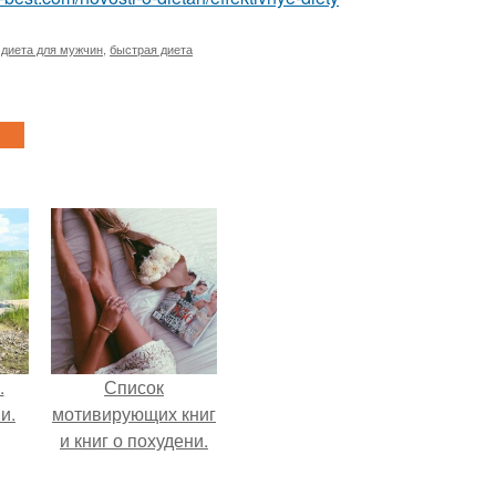
,
диета для мужчин
,
быстрая диета
.
Список
и.
мотивирующих книг
и книг о похудени.