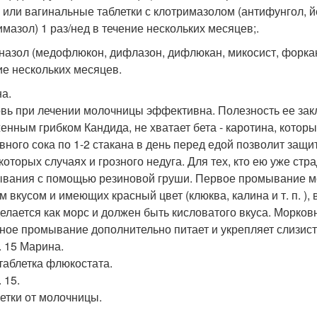
 или вагинальные таблетки с клотримазолом (антифунгол, йе
имазол) 1 раз/нед в течение нескольких месяцев;.
назол (медофлюкон, дифлазон, дифлюкан, микосист, форкан,
ие нескольких месяцев.
а.
вь при лечении молочницы эффективна. Полезность ее закл
енным грибком Кандида, не хватает бета - каротина, котор
вного сока по 1-2 стакана в день перед едой позволит защи
екоторых случаях и грозного недуга. Для тех, кто ею уже ст
вания с помощью резиновой груши. Первое промывание мо
м вкусом и имеющих красный цвет (клюква, калина и т. п. ),
делается как морс и должен быть кисловатого вкуса. Морков
ное промывание дополнительно питает и укрепляет слизист
. 15 Марина.
таблетка флюкостата.
. 15.
летки от молочницы.