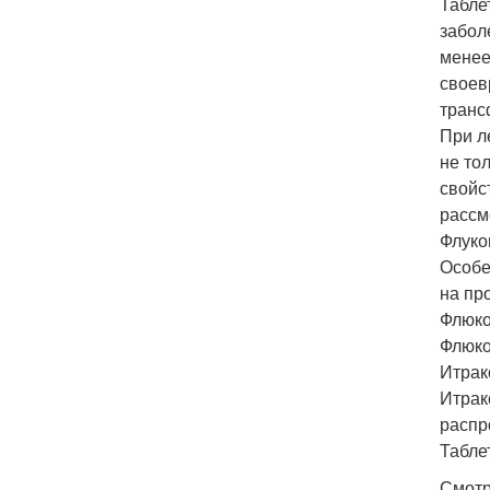
Табле
забол
менее
своев
транс
При л
не то
свойс
рассм
Флуко
Особе
на пр
Флюко
Флюко
Итрак
Итрак
распр
Табле
Смотр