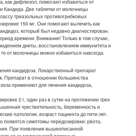
а, как дифлюзол, помогают избавиться от
и Кандида. Две таблетки от молочницы
классу триазольных противогрибковых
озировке 150 мг. Они помогают вылечить как
кандидоз, который был недавно диагностирован.
ериод времени. Внимание! Только в том случае,
блюдением диеты, восстановлением иммунитета и
то от молочницы можно избавиться навсегда.
ечения кандидоза. Лекарственный препарат
ок. Препарат в отношении большинства
азола применяют для лечения кандидоза,
ровке 2 г, один раз в сутки на протяжении трех
ышенная чувствительность, беременность и
ские патологии, возраст пациента до пяти лет.
то появятся симптомы передозировки: рвота,
нения. При появлении вышеописанной
атиться за медицинской помощью.