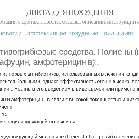
ДИЕТА ДЛЯ ПОХУДЕНИЯ
мация о диетах, новости, отзывы, описания, инструкции 
новости
эффективное похудение
виды диет
тивогрибковые средства. Полиены (н
афуцин, амфотерицин в);.
 из первых антибиотиков, использованных в лечении канди
осится больными, однако эффективность его не высока, поэт
ании с местным его введением в виде свечей или применен
ин и амфотерицин - в связи с высокой токсичностью и низ
ичено.
. 15.
ие рецидивирующей молочницы.
ецидивирующей молочнице (более 4 обострений в течение 