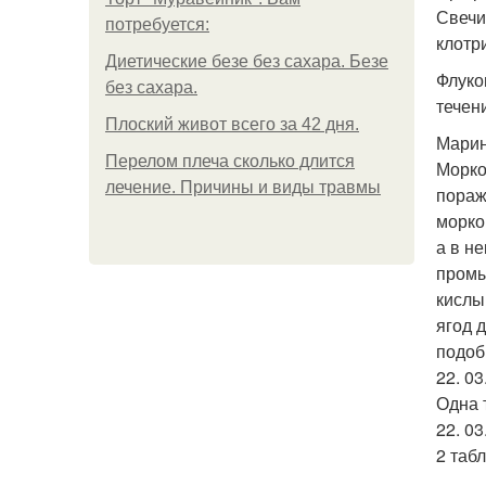
Свечи
потребуется:
клотр
Диетические безе без сахара. Безе
Флуко
без сахара.
течен
Плоский живот всего за 42 дня.
Марин
Перелом плеча сколько длится
Морко
лечение. Причины и виды травмы
пораж
морко
а в н
промы
кислы
ягод 
подоб
22. 03
Одна 
22. 03
2 таб