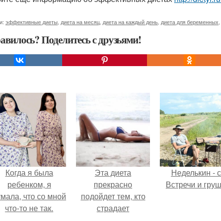
и:
эффективные диеты
,
диета на месяц
,
диета на каждый день
,
диета для беременных
авилось? Поделитесь с друзьями!
Когда я была
Эта диета
Неделькин - с
ребенком, я
прекрасно
Встречи и груш
мала, что со мной
подойдет тем, кто
что-то не так.
страдает
ожирением ног,