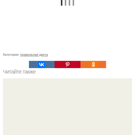
Категории:
правильная диета
Читайте также
"А-ля Чизкейк" за 5 мин ( чередование, атака).