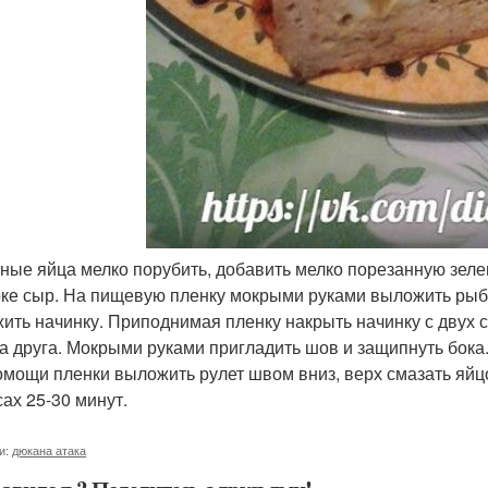
еные яйца мелко порубить, добавить мелко порезанную зел
рке сыр. На пищевую пленку мокрыми руками выложить рыб
ить начинку. Приподнимая пленку накрыть начинку с двух
на друга. Мокрыми руками пригладить шов и защипнуть бока
омощи пленки выложить рулет швом вниз, верх смазать яйц
сах 25-30 минут.
и:
дюкана атака