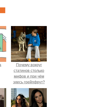
а
Почему вокруг
статинов столько
мифов и при чём
здесь грейпфрут?