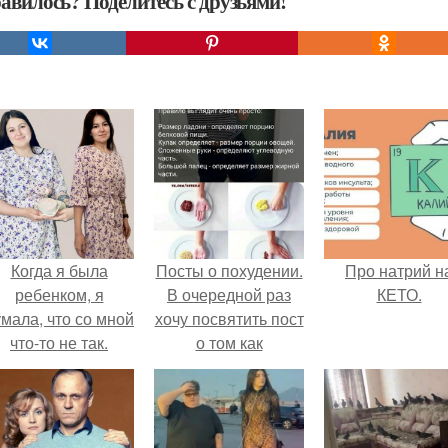
авилось? Поделитесь с друзьями!
Когда я была
Посты о похудении.
Про натрий н
ребенком, я
В очередной раз
КЕТО.
мала, что со мной
хочу посвятить пост
что-то не так.
о том как
правильно худеть.