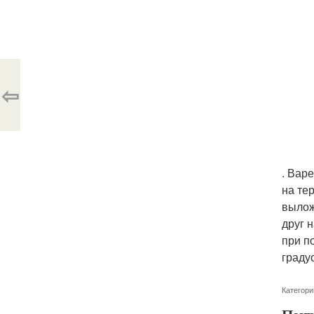
⇦
. Вар
на те
вылож
друг 
при п
граду
Категори