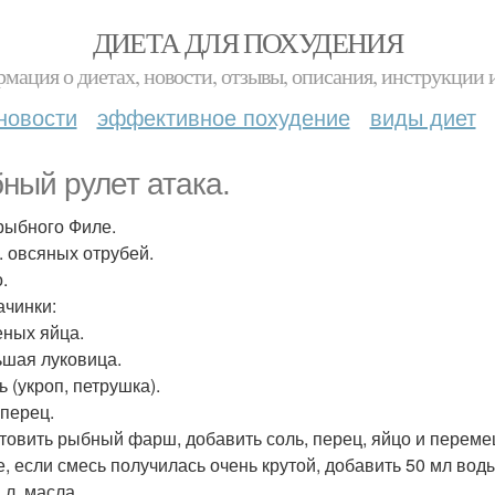
ДИЕТА ДЛЯ ПОХУДЕНИЯ
мация о диетах, новости, отзывы, описания, инструкции 
новости
эффективное похудение
виды диет
ный рулет атака.
 рыбного Филе.
л. овсяных отрубей.
.
ачинки:
еных яйца.
ьшая луковица.
 (укроп, петрушка).
 перец.
товить рыбный фарш, добавить соль, перец, яйцо и переме
е, если смесь получилась очень крутой, добавить 50 мл вод
. л. масла