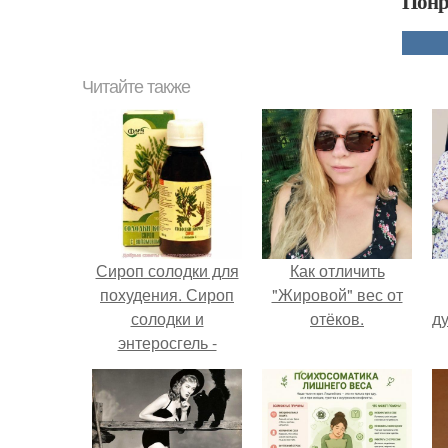
Понр
Читайте также
Сироп солодки для
Как отличить
похудения. Сироп
"Жировой" вес от
солодки и
отёков.
ду
энтеросгель -
чистка
лимфосистемы.