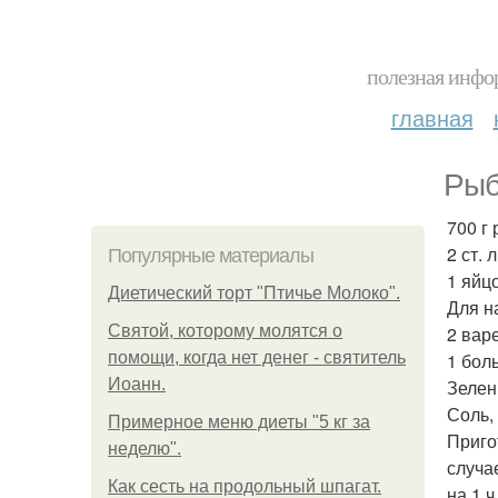
полезная инфор
главная
Рыб
700 г
2 ст. 
Популярные материалы
1 яйцо
Диетический торт "Птичье Молоко".
Для н
Святой, которому молятся о
2 вар
помощи, когда нет денег - святитель
1 бол
Иоанн.
Зелень
Соль,
Примерное меню диеты "5 кг за
Приго
неделю".
случа
Как сесть на продольный шпагат.
на 1 ч