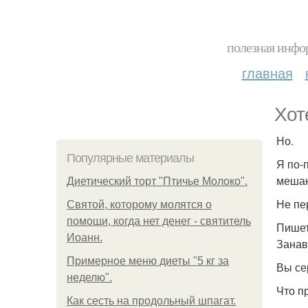
полезная инфор
главная
Хот
Но.
Популярные материалы
Я по-
меша
Диетический торт "Птичье Молоко".
Не пе
Святой, которому молятся о
помощи, когда нет денег - святитель
Пишет
Иоанн.
Занав
Примерное меню диеты "5 кг за
Вы се
неделю".
Что п
Как сесть на продольный шпагат.