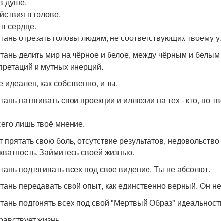
в душе.
йствия в голове.
 в сердце.
тань отрезать головы людям, не соответствующих твоему 
тань делить мир на чёрное и белое, между чёрным и белым 
претаций и мутных инерций.
е идеален, как собственно, и ты.
тань натягивать свои проекции и иллюзии на тех - кто, по 
.
сего лишь твоё мнение.
т прятать свою боль, отсутствие результатов, недовольство
кватность. Займитесь своей жизнью.
тань подтягивать всех под свое видение. Ты не абсолют.
тань передавать свой опыт, как единственно верный. Он не
тань подгонять всех под свой "Мертвый Образ" идеальност
дравствует жизнь.