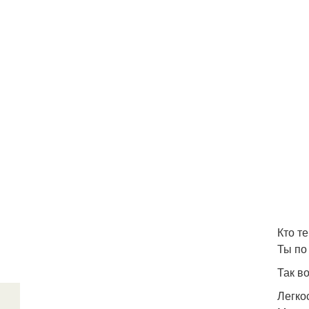
Кто те
Ты по
Так во
Легкос