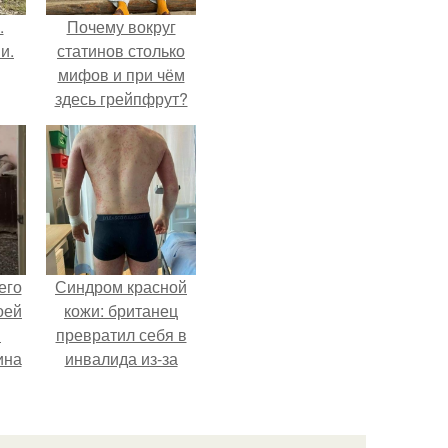
.
Почему вокруг
и.
статинов столько
мифов и при чём
здесь грейпфрут?
его
Синдром красной
оей
кожи: британец
й
превратил себя в
ина
инвалида из-за
бесконтрольного
его
использования
о
мази.