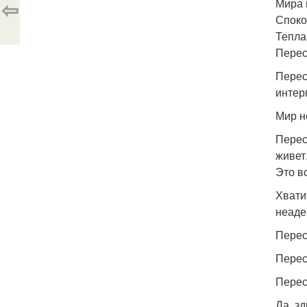
⇦
Мира 
Споко
Тепла
Перес
Перес
интер
Мир н
Перес
живет
Это в
Хвати
неаде
Перес
Перес
Перес
Да, з