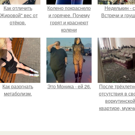
Как отличить
Колено покраснело
Неделькин - с
"Жировой" вес от
и горячее. Почему
Встречи и груш
отёков.
горят и краснеют
колени
Как разогнать
Это Моника - ей 26.
После трёхлетн
метаболизм.
отсутствия в св
воркутинско
квартире, мужч
вернулся и
обнаружил, что 
жилище стал