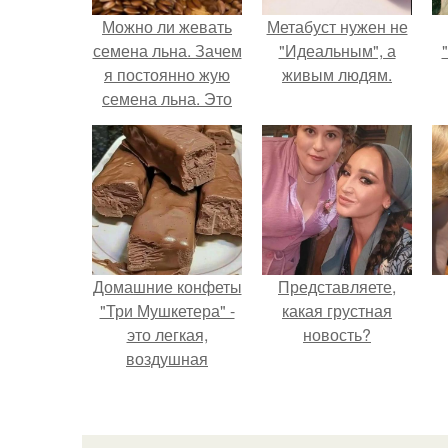
Можно ли жевать
Метабуст нужен не
семена льна. Зачем
"Идеальным", а
я постоянно жую
живым людям.
семена льна. Это
должен знать
каждый, особенно
женщины старше
35 лет!
Домашние конфеты
Представляете,
"Три Мушкетера" -
какая грустная
это легкая,
новость?
воздушная
шоколадная нуга,
покрытая
молочным