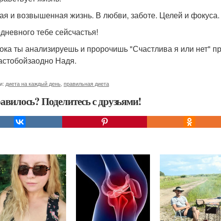
ая и возвышенная жизнь. В любви, заботе. Целей и фокуса.
дневного тебе сейсчастья!
 пока ты анализируешь и пророчишь "Счастлива я или нет" п
астобойзаодно Надя.
и:
диета на каждый день
,
правильная диета
авилось? Поделитесь с друзьями!