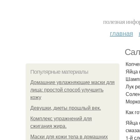
полезная инфор
главная
Сал
Копче
Яйца к
Популярные материалы
Шампи
Домашние увлажняющие маски для
Лук ре
лица: простой способ улучшить
Солен
кожу
Морко
Девушки, диеты прошлый век.
Как го
Комплекс упражнений для
Яйца 
сжигания жира.
смаза
Маски для кожи тела в домашних
1-й с