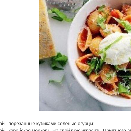
лой - порезанные кубиками соленые огурцы;.
ой - корейская морковь. На свой вкус украсить. Приятного а