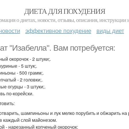
ДИЕТА ДЛЯ ПОХУДЕНИЯ
мация о диетах, новости, отзывы, описания, инструкции 
новости
эффективное похудение
виды диет
ат "Изабелла". Вам потребуется:
ный окорочок - 2 штуки;.
уриные - 5 штук;.
ньоны - 500 грамм;.
пчатый - 2 головки;.
ые огурцы - 3 штуки;.
вь по-корейски.
товить:
отварить, шампиньоны и лук мелко порубить и обжарить на
в каждый слой майонезом.
лой - нарезанный копченый окорочок: