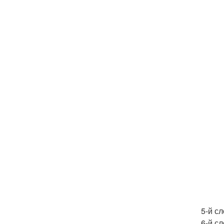
5-й с
6-й сл