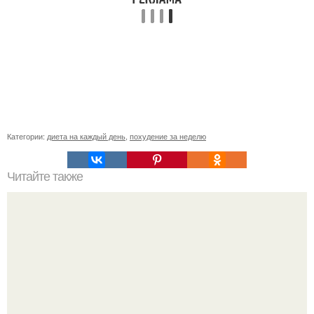
Категории:
диета на каждый день
,
похудение за неделю
Читайте также
Имбирный чай для похудения 4 самых лучших рецепта.