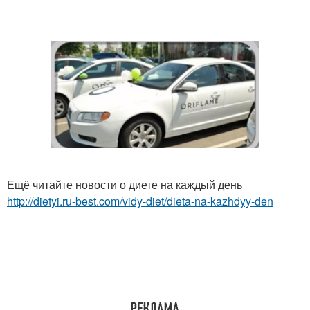
Ещё читайте новости о диете на каждый день
http://dietyi.ru-best.com/vidy-diet/dieta-na-kazhdyy-den