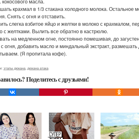
л. кокосового масла.
шать крахмал в 1/3 стакана холодного молока. Остальное м
я. Снять с огня и отставить.
ить слегка взбитое яйцо и желтки в молоко с крахмалом, п
о с желтками. Вылить все обратно в кастрюлю.
вать на медленном огне, постоянно помешивая, до загустен
 с огня, добавить масло и миндальный экстракт, размешать
тываем. (Я пропитала кофе).
и:
этапы дюкана
,
дюкана атака
авилось? Поделитесь с друзьями!