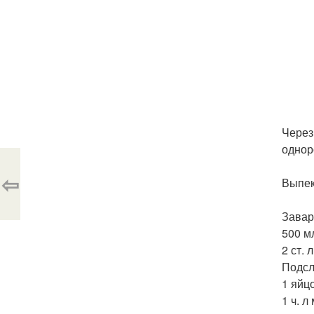
Через
однор
⇦
Выпек
Завар
500 м
2 ст. 
Подсл
1 яйцо
1 ч. л