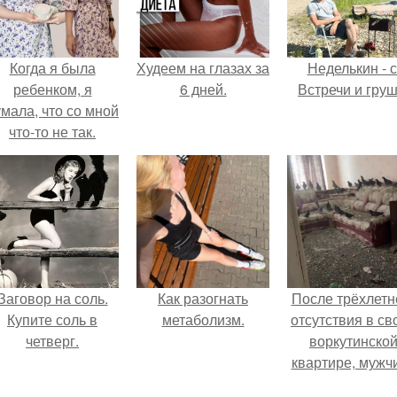
Когда я была
Худеем на глазах за
Неделькин - с
ребенком, я
6 дней.
Встречи и груш
мала, что со мной
что-то не так.
Заговор на соль.
Как разогнать
После трёхлетн
Купите соль в
метаболизм.
отсутствия в св
четверг.
воркутинско
квартире, мужч
вернулся и