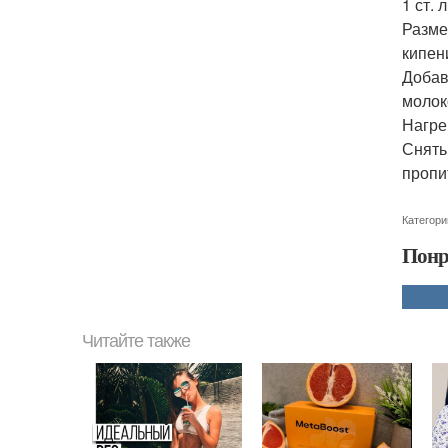
1 ст. 
Разме
кипени
Добав
молок
Нагре
Снять
пропи
Категори
Понр
Читайте также