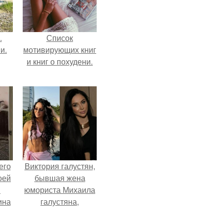
.
Список
и.
мотивирующих книг
и книг о похудени.
его
Виктория галустян,
оей
бывшая жена
й
юмориста Михаила
ина
галустяна,
рассказала о