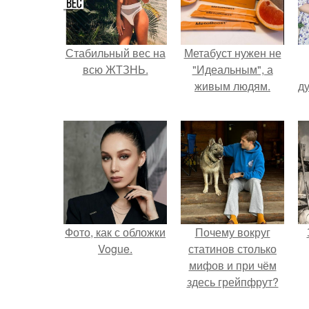
Стабильный вес на
Метабуст нужен не
всю ЖТЗНЬ.
"Идеальным", а
живым людям.
ду
Фото, как с обложки
Почему вокруг
Vogue.
статинов столько
мифов и при чём
здесь грейпфрут?