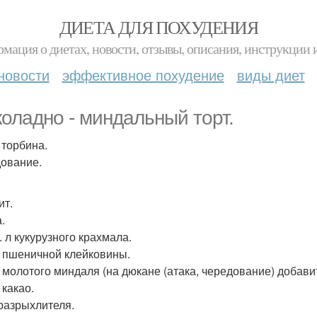
ДИЕТА ДЛЯ ПОХУДЕНИЯ
мация о диетах, новости, отзывы, описания, инструкции 
новости
эффективное похудение
виды диет
оладно - миндальный торт.
 торбина.
ование.
ит.
.
т. л кукурузного крахмала.
 л пшеничной клейковины.
 л молотого миндаля (на дюкане (атака, чередование) добави
л какао.
 разрыхлителя.