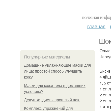
полезная инфор
главная
Шок
Ольга
Черед
Популярные материалы
Домашние увлажняющие маски для
Бискв
лица: простой способ улучшить
4 яйца
кожу
1, 5 с
Маски для кожи тела в домашних
1 ст.
условиях?
2 ст.
Девушки, диеты прошлый век.
2 ст. 
1 ч. л
Комплекс упражнений для