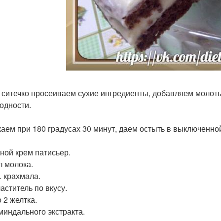
 ситечко просеиваем сухие ингредиенты, добавляем моло
одности.
аем при 180 градусах 30 минут, даем остыть в выключенной
ной крем патисьер.
л молока.
л. крахмала.
аститель по вкусу.
 2 желтка.
 миндального экстракта.