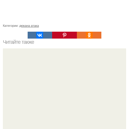
Категории:
дюкана атака
Читайте также
Эзотерика. Чем вам "Грозят" духовные практики.