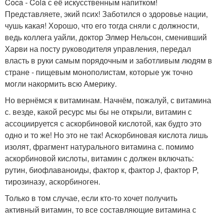
Coca - Cola с её искусственным напитком!
Представляете, экий псих! Заботился о здоровье нации,
чушь какая! Хорошо, что его тогда сняли с должности,
ведь коллега уайли, доктор Элмер Нельсон, сменивший
Харви на посту руководителя управления, передал
власть в руки самым порядочным и заботливым людям в
стране - пищевым монополистам, которые уж точно
могли накормить всю Америку.
Но вернёмся к витаминам. Начнём, пожалуй, с витамина
с. везде, какой ресурс мы бы не открыли, витамин с
ассоциируется с аскорбиновой кислотой, как будто это
одно и то же! Но это не так! Аскорбиновая кислота лишь
изолят, фрагмент натурального витамина с. помимо
аскорбиновой кислоты, витамин с должен включать:
рутин, биофлаваноиды, фактор к, фактор J, фактор P,
тирозиназу, аскорбиноген.
Только в том случае, если кто-то хочет получить
активный витамин, то все составляющие витамина с