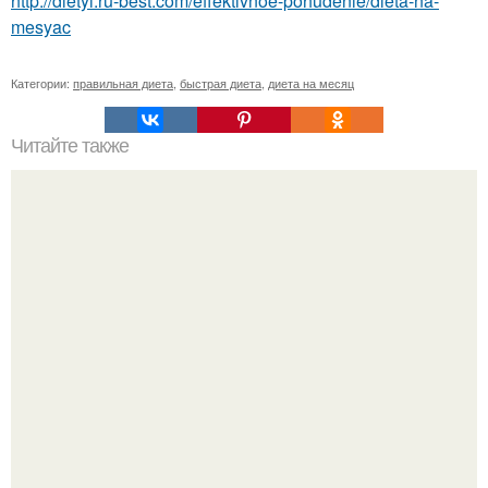
http://dietyi.ru-best.com/effektivnoe-pohudenie/dieta-na-
mesyac
Категории:
правильная диета
,
быстрая диета
,
диета на месяц
Читайте также
Упражнения, чтобы подтянуть тело за 2 недели.