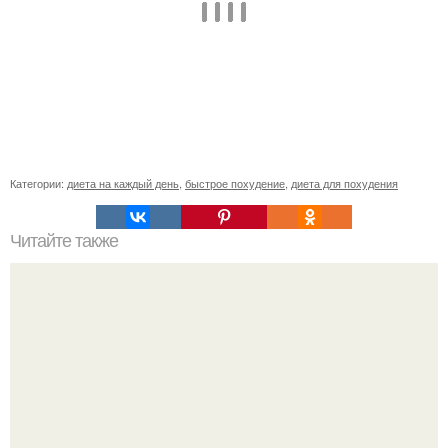
Категории:
диета на каждый день
,
быстрое похудение
,
диета для похудения
Читайте также
Диета "7 дней". За 7 дней уходит до 10 кг.