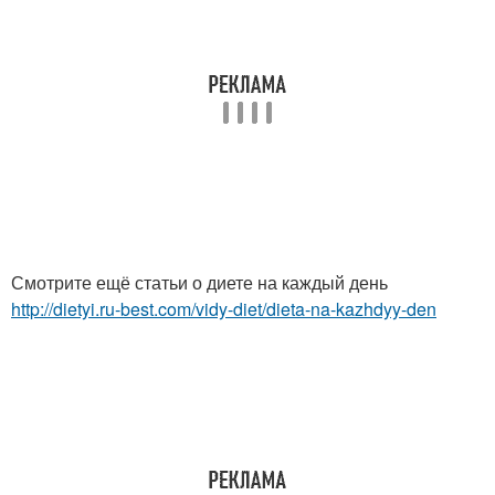
Смотрите ещё статьи о диете на каждый день
http://dietyi.ru-best.com/vidy-diet/dieta-na-kazhdyy-den