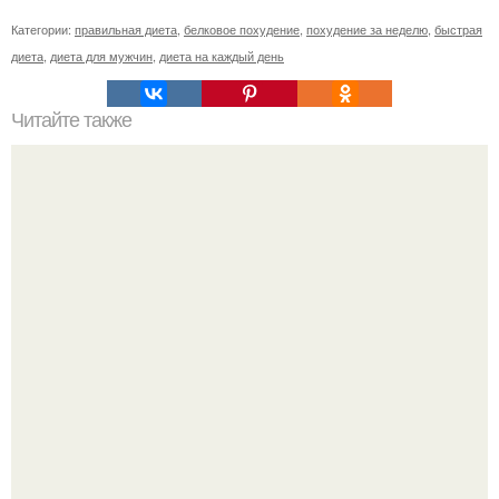
Категории:
правильная диета
,
белковое похудение
,
похудение за неделю
,
быстрая
диета
,
диета для мужчин
,
диета на каждый день
Читайте также
Худеем в ногах.