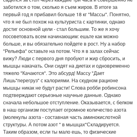
заботился о том, сколько я съем жиров. В итоге за
первый год я прибавил больше 18 кг "Массы". Понятно,
что я не был похож на культуриста с картинки, однако
достиг основной цели - стал большим. То же я хочу
посоветовать всем начинающим: ешьте как можно
больше, и вы обязательно пойдете в рост. Ну а набор
"Рельефа" оставьте на потом. Что я в залах сейчас
вижу? Люди с первого дня пробуют и жир сбросить, и
мышцы накачать. Они сидят на диетах и одновременно
тяжело "Качаются". Это абсурд! Массу "Дает
Лишь"перегруз" с калориями. На скудном рационе
мышцы никак не будут расти! Слова робби робинсона
подтверждают серьезные научные данные. Однако
сначала небольшое отступление. Оказывается, с белком
в наш организм поступает огромное количество азота
(молекулы азота - составная часть аминокислотной
структуры. А потом азот " в мышцах"Складируется.
Таким образом, если ты мало ешь, то физические