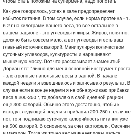
чтобы стать похожим на супермена, надо попотеть!
Как уже говорилось, успех в зале предопределяет
избыток питания. В том случае, если норма протеина - 1.
5-2 г на килограмм вашего веса, то все остальное в
вашем рационе - это углеводы и жиры. Жиров, понятно,
должно быть совсем мало, а вот углеводы и есть ваш
главный источник калорий. Манипулируя количеством
суточных углеводов, культуристы и наращивают
мышечную массу. Вот что рассказывает знаменитый
Дориан ятс: "лично для меня основной инструмент роста
- электронные напольные весы в ванной. В начале
каждой недели я взвешиваюсь и записываю результат. В
случае если в конце недели я не обнаруживаю прибавки
веса в 200-250 г, то добавляю в свой дневной рацион
еще 300 калорий. Обычно этого достаточно, чтобы к
исходу следующей недели я прибавил 200-250 г. если же
нет, то я поднимаю суточную калорийность питания уже
на 500 калорий. В основном, за счет картофеля, Овсянки
и макарон. Тогда уж точно вес начинает повышаться.