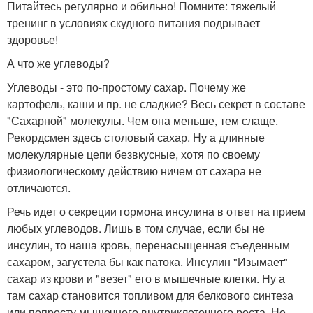
Питайтесь регулярно и обильно! Помните: тяжелый
тренинг в условиях скудного питания подрывает
здоровье!
А что же углеводы?
Углеводы - это по-простому сахар. Почему же
картофель, каши и пр. не сладкие? Весь секрет в составе
"Сахарной" молекулы. Чем она меньше, тем слаще.
Рекордсмен здесь столовый сахар. Ну а длинные
молекулярные цепи безвкусные, хотя по своему
физиологическому действию ничем от сахара не
отличаются.
Речь идет о секреции гормона инсулина в ответ на прием
любых углеводов. Лишь в том случае, если бы не
инсулин, то наша кровь, перенасыщенная съеденным
сахаром, загустела бы как патока. Инсулин "Изымает"
сахар из крови и "везет" его в мышечные клетки. Ну а
там сахар становится топливом для белкового синтеза
или попросту мышечного внутриклеточного роста. Не