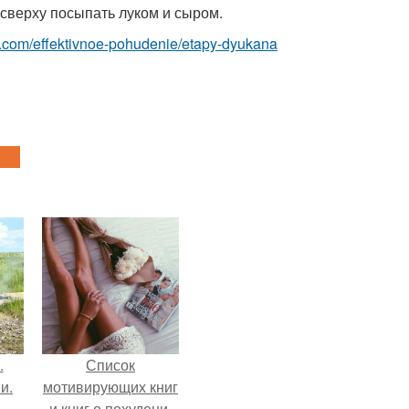
сверху посыпать луком и сыром.
est.com/effektivnoe-pohudenie/etapy-dyukana
.
Список
и.
мотивирующих книг
и книг о похудени.