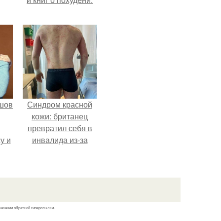
шов
Синдром красной
кожи: британец
превратил себя в
у и
инвалида из-за
и от
бесконтрольного
ди
использования
мази.
казании обратной гиперссылки.