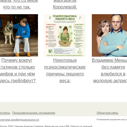
что-то не так.
Королевой.
Почему вокруг
Некоторые
Владимир Мень
статинов столько
психосоматические
без памяти
мифов и при чём
причины лишнего
влюбился в
здесь грейпфрут?
веса:
молодую актрис
даже решил уйт
алентовой ра
неё.
онтакты
Пользовательское соглашение
Обратная связь
олитика конфидециальности
Копирование разрешено при у
 Москва, ЮАО, Орехово-Борисово Северное, Шипиловская улица 28А, Офисно-гостиничный