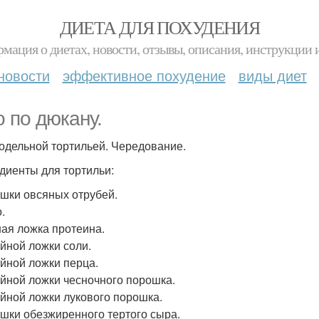
ДИЕТА ДЛЯ ПОХУДЕНИЯ
мация о диетах, новости, отзывы, описания, инструкции 
новости
эффективное похудение
виды диет
о по дюкану.
одельной тортильей. Чередование.
диенты для тортильи:
ашки овсяных отрубей.
.
ная ложка протеина.
айной ложки соли.
айной ложки перца.
айной ложки чесночного порошка.
айной ложки лукового порошка.
ашки обезжиренного тертого сыра.