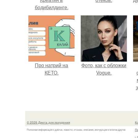
бодибилдинге.
Про натрий на
Фото, как с обложки
КЕТО.
Vogue.
© 2026 Диета для похудения
К
П
Полезная информация о диетах, новости, отзывы, описания, инструкции и многое другое
г.