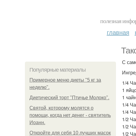
полезная инфор
главная
Так
С сам
Популярные материалы
Ингре
Примерное меню диеты "5 кг за
1/4 Ч
неделю".
1 яйцо
1 чай
Диетический торт "Птичье Молоко".
1/4 Ч
Святой, которому молятся о
1/4 Ч
помощи, когда нет денег - святитель
1/2 Ч
Иоанн.
1/2 Ч
Откройте для себя 10 лучших масок
1/2 Ч