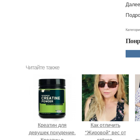
Далее
Подро
Категори
Понр
Читайте также
Креатин для
Как отличить
девушек похудение.
"Жировой" вес от
Креатин в
отёков.
ду