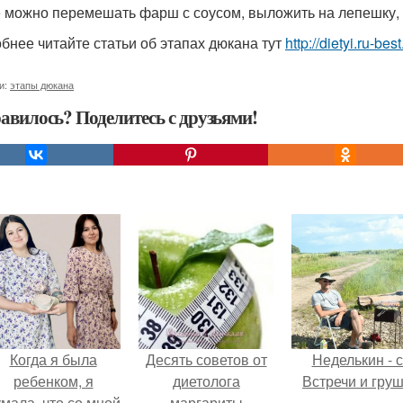
 можно перемешать фарш с соусом, выложить на лепешку, 
бнее читайте статьи об этапах дюкана тут
http://dietyi.ru-b
и:
этапы дюкана
авилось? Поделитесь с друзьями!
Когда я была
Десять советов от
Неделькин - с
ребенком, я
диетолога
Встречи и груш
мала, что со мной
маргариты