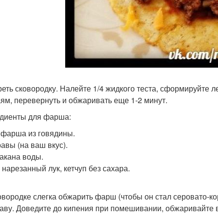
реть сковородку. Налейте 1/4 жидкого теста, сформируйте л
аям, перевернуть и обжаривать еще 1-2 минут.
диенты для фарша:
кг фарша из говядины.
авы (на ваш вкус).
такана воды.
 нарезанный лук, кетчуп без сахара.
овородке слегка обжарить фарш (чтобы он стал серовато-ко
аву. Доведите до кипения при помешивании, обжаривайте в