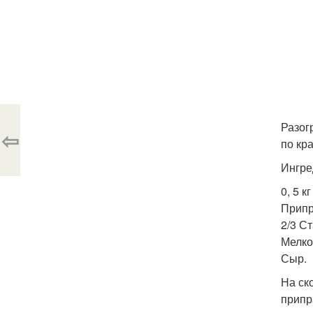
Разог
⇦
по кр
Ингре
0, 5 
Припр
2/3 С
Мелко
Сыр.
На ск
припр