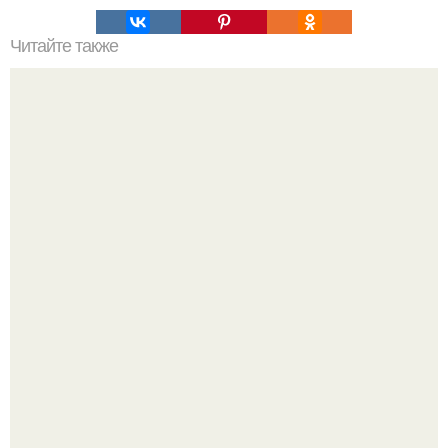
Читайте также
Бабушкины мудрые советы.
Когда я была ребенком, я думала, что со мной что-то не
так.