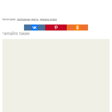
Категории:
творожная диета
,
дюкана атака
Читайте также
Препараты для восстановления хрящей. Польза
препаратов и их виды