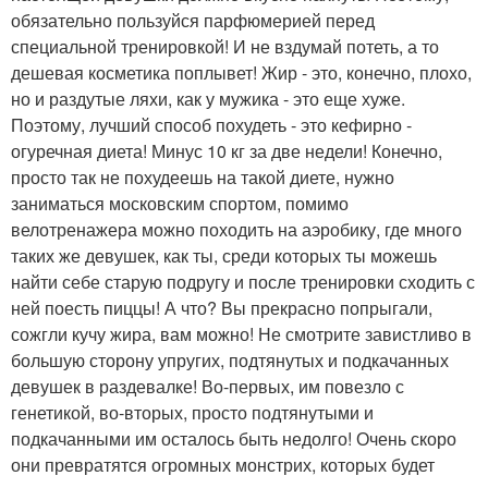
обязательно пользуйся парфюмерией перед
специальной тренировкой! И не вздумай потеть, а то
дешевая косметика поплывет! Жир - это, конечно, плохо,
но и раздутые ляхи, как у мужика - это еще хуже.
Поэтому, лучший способ похудеть - это кефирно -
огуречная диета! Минус 10 кг за две недели! Конечно,
просто так не похудеешь на такой диете, нужно
заниматься московским спортом, помимо
велотренажера можно походить на аэробику, где много
таких же девушек, как ты, среди которых ты можешь
найти себе старую подругу и после тренировки сходить с
ней поесть пиццы! А что? Вы прекрасно попрыгали,
сожгли кучу жира, вам можно! Не смотрите завистливо в
большую сторону упругих, подтянутых и подкачанных
девушек в раздевалке! Во-первых, им повезло с
генетикой, во-вторых, просто подтянутыми и
подкачанными им осталось быть недолго! Очень скоро
они превратятся огромных монстрих, которых будет