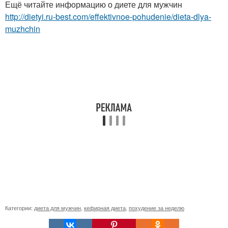
Ещё читайте информацию о диете для мужчин
http://dietyi.ru-best.com/effektivnoe-pohudenie/dieta-dlya-
muzhchin
Категории:
диета для мужчин
,
кефирная диета
,
похудение за неделю