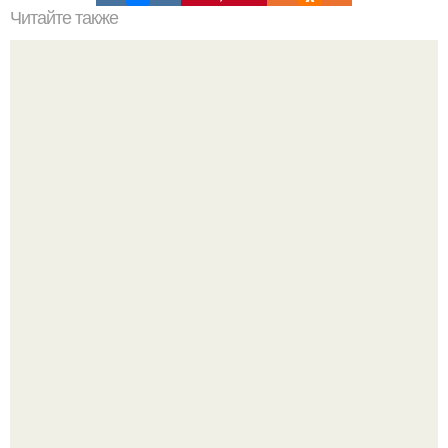
Читайте также
Питание для большого набора массы.
Метабуст нужен не "Идеальным", а живым людям.