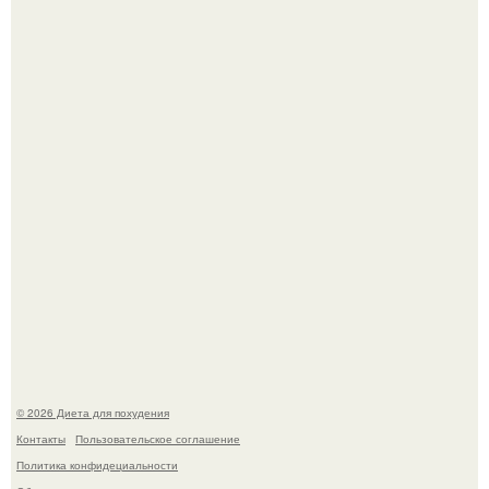
Владимир Меньшов без памяти влюбился в молодую
актрису и даже решил уйти от алентовой ради неё.
После трёхлетнего отсутствия в своей воркутинской
квартире, мужчина вернулся и обнаружил, что его
жилище стало пристанищем для стаи голубей.
© 2026 Диета для похудения
Контакты
Пользовательское соглашение
Политика конфидециальности