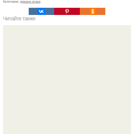
Категории:
дюкана атака
Читайте также
Диета "Любимая". За 7 дней уходит до 10 кг.
Метабуст нужен не "Идеальным", а живым людям.