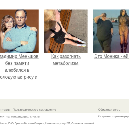
ладимир Меньшов
Как разогнать
Это Моника - ей
без памяти
метаболизм.
влюбился в
олодую актрису и
аже решил уйти от
алентовой ради
неё.
онтакты
Пользовательское соглашение
Обратная связь
олитика конфидециальности
Копирование разрешено при у
 Москва, ЮАО, Орехово-Борисово Северное, Шипиловская улица 28А, Офисно-гостиничный