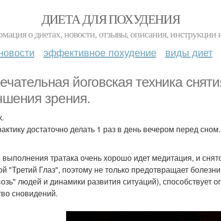
ДИЕТА ДЛЯ ПОХУДЕНИЯ
мация о диетах, новости, отзывы, описания, инструкции 
новости
эффективное похудение
виды диет
ечательная йоговская техника снятия
чшения зрения.
к.
рактику достаточно делать 1 раз в день вечером перед сном.
 выполнения тратака очень хорошо идет медитация, и снятс
рой "Третий Глаз", поэтому не только предотвращает болезн
возь" людей и динамики развития ситуаций), способствует
тво сновидений.