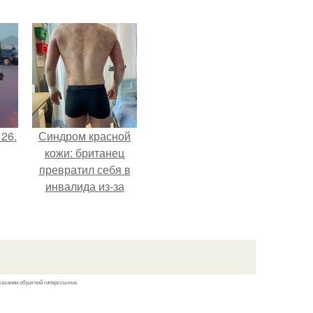
 26.
Синдром красной
кожи: британец
превратил себя в
инвалида из-за
бесконтрольного
использования
мази.
казании обратной гиперссылки.