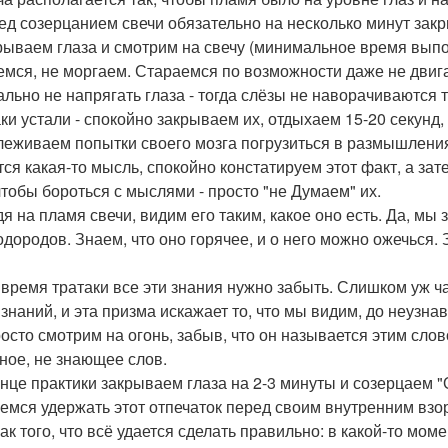
ред созерцанием свечи обязательно на несколько минут зак
крываем глаза и смотрим на свечу (минимальное время выпо
емся, не моргаем. Стараемся по возможности даже не двига
ально не напрягать глаза - тогда слёзы не наворачиваются т
аки устали - спокойно закрываем их, отдыхаем 15-20 секунд
слеживаем попытки своего мозга погрузиться в размышления.
тся какая-то мысль, спокойно констатируем этот факт, а за
 чтобы бороться с мыслями - просто "не Думаем" их.
дя на пламя свечи, видим его таким, какое оно есть. Да, мы
одородов. Знаем, что оно горячее, и о него можно ожечься. З
 время тратаки все эти знания нужно забыть. Слишком уж ча
 знаний, и эта призма искажает то, что мы видим, до неузна
осто смотрим на огонь, забыв, что он называется этим слов
ное, не знающее слов.
конце практики закрываем глаза на 2-3 минуты и созерцаем "
емся удержать этот отпечаток перед своим внутренним взо
ак того, что всё удается сделать правильно: в какой-то мом