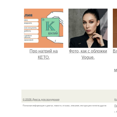
Про натрий на
Фото, как с обложки
В
КЕТО.
Vogue.
м
д
© 2026 Диета для похудения
К
П
Полезная информация о диетах, новости, отзывы, описания, инструкции и многое другое
г.