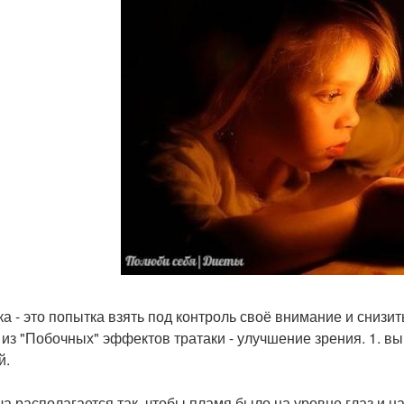
ка - это попытка взять под контроль своё внимание и сниз
 из "Побочных" эффектов тратаки - улучшение зрения. 1. в
й.
еча располагается так, чтобы пламя было на уровне глаз и н