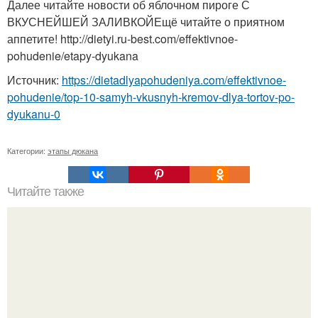
Далее читайте новости об яблочном пироге С
ВКУСНЕЙШЕЙ ЗАЛИВКОЙЕщё читайте о приятном
аппетите! http://dietyi.ru-best.com/effektivnoe-
pohudenie/etapy-dyukana
Источник:
https://dietadlyapohudeniya.com/effektivnoe-
pohudenie/top-10-samyh-vkusnyh-kremov-dlya-tortov-po-
dyukanu-0
Категории:
этапы дюкана
Читайте также