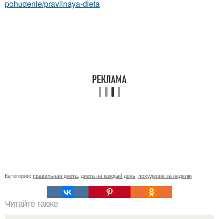
pohudenie/pravilnaya-dieta
Категории:
правильная диета
,
диета на каждый день
,
похудение за неделю
Читайте также