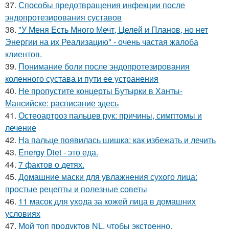
37.
Способы предотвращения инфекции после
эндопротезирования суставов
38.
"У Меня Есть Много Мечт, Целей и Планов, но нет
Энергии на их Реализацию" - очень частая жалоба
клиентов.
39.
Понимание боли после эндопротезирования
коленного сустава и пути ее устранения
40.
Не пропустите концерты Бутырки в Ханты-
Мансийске: расписание здесь
41.
Остеоартроз пальцев рук: причины, симптомы и
лечение
42.
На пальце появилась шишка: как избежать и лечить
43.
Energy Diet - это еда.
44.
7 фактов о детях.
45.
Домашние маски для увлажнения сухого лица:
простые рецепты и полезные советы
46.
11 масок для ухода за кожей лица в домашних
условиях
47.
Мой топ продуктов NL, чтобы экстренно.