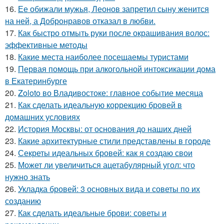
16.
Ее обижали мужья, Леонов запретил сыну женится
на ней, а Добронравов отказал в любви.
17.
Как быстро отмыть руки после окрашивания волос:
эффективные методы
18.
Какие места наиболее посещаемы туристами
19.
Первая помощь при алкогольной интоксикации дома
в Екатеринбурге
20.
Zoloto во Владивостоке: главное событие месяца
21.
Как сделать идеальную коррекцию бровей в
домашних условиях
22.
История Москвы: от основания до наших дней
23.
Какие архитектурные стили представлены в городе
24.
Секреты идеальных бровей: как я создаю свои
25.
Может ли увеличиться ацетабулярный угол: что
нужно знать
26.
Укладка бровей: 3 основных вида и советы по их
созданию
27.
Как сделать идеальные брови: советы и