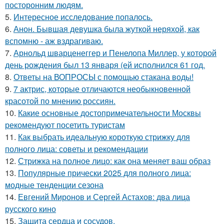
посторонним людям.
5.
Интересное исследование попалось.
6.
Анон. Бывшая девушка была жуткой неряхой, как
вспомню - аж вздрагиваю.
7.
Арнольд шварценеггер и Пенелопа Миллер, у которой
день рождения был 13 января (ей исполнился 61 год.
8.
Ответы на ВОПРОСЫ с помощью стакана воды!
9.
7 актрис, которые отличаются необыкновенной
красотой по мнению россиян.
10.
Какие основные достопримечательности Москвы
рекомендуют посетить туристам
11.
Как выбрать идеальную короткую стрижку для
полного лица: советы и рекомендации
12.
Стрижка на полное лицо: как она меняет ваш образ
13.
Популярные прически 2025 для полного лица:
модные тенденции сезона
14.
Евгений Миронов и Сергей Астахов: два лица
русского кино
15.
Защита сердца и сосудов.